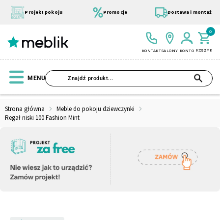
Przejdź
do
Projekt pokoju
Promocje
Dostawa i montaż
treści
0
KOSZYK
KONTAKT
SALONY
KONTO
SZU
MENU
Strona główna
Meble do pokoju dziewczynki
Regał niski 100 Fashion Mint
Wszystkie Kolekcje
Materace
Szafa
Łóżko
Pufy
Modułowe