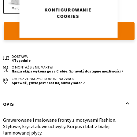
Mint
Pink
KONFIGUROWANIE
COOKIES
DODAJ DO KOSZYKA
Krzesło i fotel
Wszystkie meble
DOSTAWA
4 Tygodnie
O MONTAŻ SIĘ NIE MARTW!
Nasza ekipa wykona go za Ciebie. Sprawdź dostępne możliwości
CHCESZ ZOBACZYĆ PRODUKT NA ŻYWO?
Sprawdź, gdzie jest nasz najbliższy salon
OPIS
Grawerowane i malowane fronty z motywami Fashion.
Opis
Stylowe, kryształowe uchwyty. Korpus i blat z białej
laminowanej płyty.
produktu