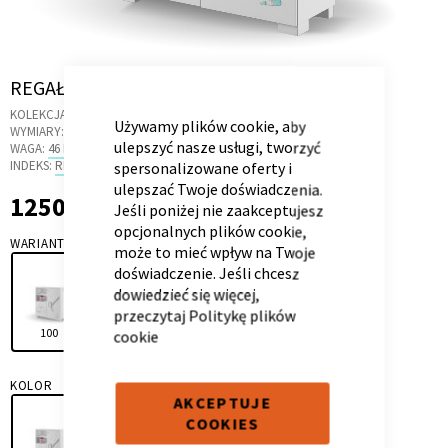
Skip
REGAŁ NISKI 100 FASHION MINT
CLOSE
COOKIE
to
BAR
Kontenerek
Półka i szafka wisząca
KOLEKCJA:
FASHION MINT
the
Używamy plików cookie, aby
WYMIARY:
100 X 37 X 104.4 CM
beginning
ulepszyć nasze usługi, tworzyć
WAGA:
46 KG
of
INDEKS:
RK.21
spersonalizowane oferty i
the
ulepszać Twoje doświadczenia.
1250,00 zł
1 250,00 zł
images
Jeśli poniżej nie zaakceptujesz
gallery
opcjonalnych plików cookie,
WARIANT
może to mieć wpływ na Twoje
doświadczenie. Jeśli chcesz
dowiedzieć się więcej,
przeczytaj
Politykę plików
100
150
cookie
Toaletka
Skrzynia i stolik
KOLOR
AKCEPTUJE
COOKIES