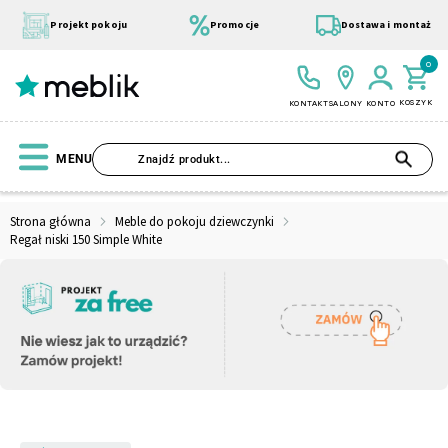
Przejdź
do
Projekt pokoju
Promocje
Dostawa i montaż
treści
0
KOSZYK
KONTAKT
SALONY
KONTO
SZU
MENU
Strona główna
Meble do pokoju dziewczynki
Regał niski 150 Simple White
Wszystkie Kolekcje
Materace
Szafa
Łóżko
Pufy
Modułowe