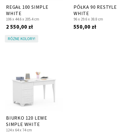
REGAŁ 100 SIMPLE
PÓŁKA 90 RESTYLE
WHITE
WHITE
106 x
44.6 x
205.4 cm
96 x
29.6 x
38.8 cm
2 550,00 zł
550,00 zł
RÓŻNE KOLORY!
BIURKO 120 LEWE
SIMPLE WHITE
124 x
64 x
74 cm