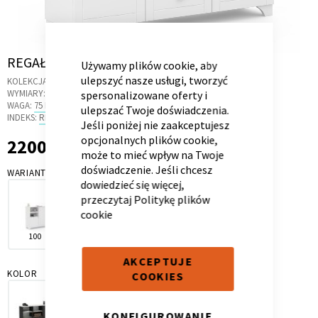
CLOSE
COOKIE
BAR
Skip
REGAŁ NISKI 150 SIMPLE WHITE
Używamy plików cookie, aby
to
ulepszyć nasze usługi, tworzyć
Kontenerek
Półka i szafka wisząca
KOLEKCJA:
SIMPLE WHITE
the
WYMIARY:
154 X 44 X 104 CM
spersonalizowane oferty i
beginning
WAGA:
75 KG
ulepszać Twoje doświadczenia.
of
INDEKS:
RL.31
Jeśli poniżej nie zaakceptujesz
the
opcjonalnych plików cookie,
2200,00 zł
2 200,00 zł
images
może to mieć wpływ na Twoje
gallery
doświadczenie. Jeśli chcesz
WARIANT
dowiedzieć się więcej,
przeczytaj
Politykę plików
cookie
100
150
Toaletka
Skrzynia i stolik
AKCEPTUJE
KOLOR
COOKIES
KONFIGUROWANIE