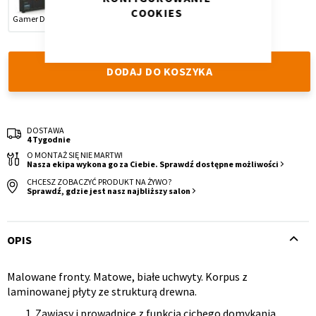
COOKIES
Gamer Dark
Royal White
Simple White
DODAJ DO KOSZYKA
Krzesło i fotel
Wszystkie meble
DOSTAWA
4 Tygodnie
O MONTAŻ SIĘ NIE MARTW!
Nasza ekipa wykona go za Ciebie. Sprawdź dostępne możliwości
CHCESZ ZOBACZYĆ PRODUKT NA ŻYWO?
Sprawdź, gdzie jest nasz najbliższy salon
OPIS
Malowane fronty. Matowe, białe uchwyty. Korpus z
Opis
laminowanej płyty ze strukturą drewna.
produktu
Zawiasy i prowadnice z funkcją cichego domykania.