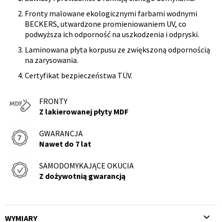
Fronty malowane ekologicznymi farbami wodnymi
BECKERS, utwardzone promieniowaniem UV, co
podwyższa ich odporność na uszkodzenia i odpryski.
Laminowana płyta korpusu ze zwiększoną odpornością
na zarysowania.
Certyfikat bezpieczeństwa TÜV.
FRONTY
Z lakierowanej płyty MDF
GWARANCJA
Nawet do 7 lat
NÓŻKI
Wysokość
SAMODOMYKAJĄCE OKUCIA
8,2 cm
Z dożywotnią gwarancją
WYMIARY