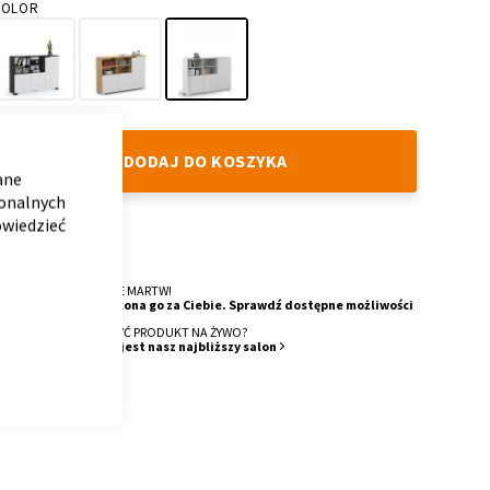
KOLOR
Dark
Oak
White
Grey
CLOSE
COOKIE
DODAJ DO KOSZYKA
BAR
ane
jonalnych
owiedzieć
DOSTAWA
4 Tygodnie
O MONTAŻ SIĘ NIE MARTW!
Nasza ekipa wykona go za Ciebie. Sprawdź dostępne możliwości
CHCESZ ZOBACZYĆ PRODUKT NA ŻYWO?
Sprawdź, gdzie jest nasz najbliższy salon