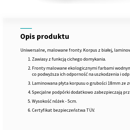
Skip
to
the
Opis
beginning
of
Opis produktu
the
images
Uniwersalne, malowane fronty. Korpus z białej, lamino
gallery
Zawiasy z funkcją cichego domykania.
Fronty malowane ekologicznymi farbami wodny
co podwyższa ich odporność na uszkodzenia i odpr
Laminowana płyta korpusu o grubości 18mm ze z
Specjalne podpórki dodatkowo zabezpieczają prz
Wysokość nóżek - 5cm.
Certyfikat bezpieczeństwa TÜV.