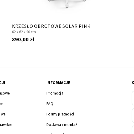
KRZESŁO OBROTOWE SOLAR PINK
62 x
62 x
90 cm
890,00 zł
CJI
INFORMACJE
eżowe
Promocja
ne
FAQ
owe
Formy płatności
nawskie
Dostawa i montaż