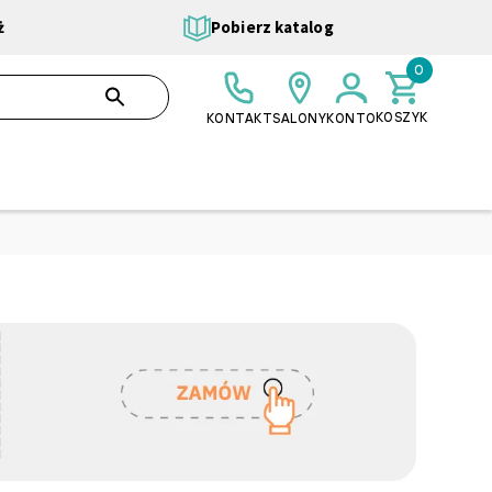
ż
Pobierz katalog
0
0,00 ZŁ
SZUKAJ
KOSZYK
KONTAKT
SALONY
KONTO