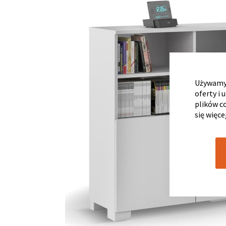
Używamy 
oferty i 
plików c
się więce