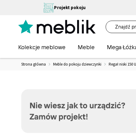
Przejdź
NA
Projekt pokoju
do
OŚĆ
treści
NA!
O
Kolekcje meblowe
Meble
Mega Łóżk
Strona główna
Meble do pokoju dziewczynki
Regał niski 150 