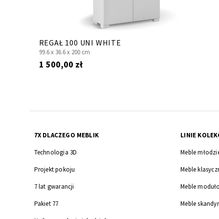
REGAŁ 100 UNI WHITE
99.6 x
36.6 x
200 cm
1 500,00 zł
7X DLACZEGO MEBLIK
LINIE KOLEK
Technologia 3D
Meble młodzi
Projekt pokoju
Meble klasycz
7 lat gwarancji
Meble moduł
Pakiet 77
Meble skandy