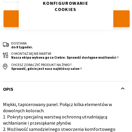
KONFIGUROWANIE
COOKIES
DODAJ DO KOSZYKA
DOSTAWA
Krzesło i fotel
Wszystkie meble
do 8 tygodni.
O MONTAŻ SIĘ NIE MARTW!
Nasza ekipa wykona go za Ciebie. Sprawdź dostępne możliwości
CHCESZ ZOBACZYĆ PRODUKT NA ŻYWO?
Sprawdź, gdzie jest nasz najbliższy salon
OPIS
Miękki, tapicerowany panel. Połącz kilka elementów w
Opis
dowolnych kolorach.
1. Pokryty specjalną warstwą ochronną utrudniającą
produktu
wchłanianie i przesiąkanie płynów.
2. Możliwość samodzielnego stworzenia komfortowego