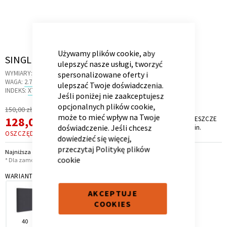
CLOSE
COOKIE
BAR
Używamy plików cookie, aby
Skip
SINGLE PANEL 90 ANTHRACITE
Kontenerek
Półka i szafka wisząca
ulepszyć nasze usługi, tworzyć
to
WYMIARY:
93 X 43 X 4 CM
spersonalizowane oferty i
the
WAGA:
2.7 KG
ulepszać Twoje doświadczenia.
beginning
INDEKS:
XT.03
Jeśli poniżej nie zaakceptujesz
of
opcjonalnych plików cookie,
Regularna
150,00 zł
the
może to mieć wpływ na Twoje
Cena
Cena
128,00 zł
PROMOCJA TRWA JESZCZE
images
*
doświadczenie. Jeśli chcesz
8 dni, 8 godz. i 13 min.
promocyjna
gallery
OSZCZĘDZASZ
22,00 ZŁ
dowiedzieć się więcej,
przeczytaj
Politykę plików
Najniższa cena z 30 dni przed obniżką: 128,00 zł
cookie
* Dla zamówień powyżej 6 999,00 zł
WARIANT
Toaletka
Skrzynia i stolik
AKCEPTUJE
COOKIES
40
50
90