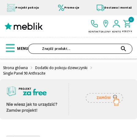
Przejdź
do
Projekt pokoju
Promocje
Dostawa i montaż
treści
0
KOSZYK
KONTAKT
SALONY
KONTO
SZU
MENU
Strona główna
Dodatki do pokoju dziewczynki
Single Panel 90 Anthracite
Wszystkie Kolekcje
Materace
Szafa
Łóżko
Pufy
Modułowe