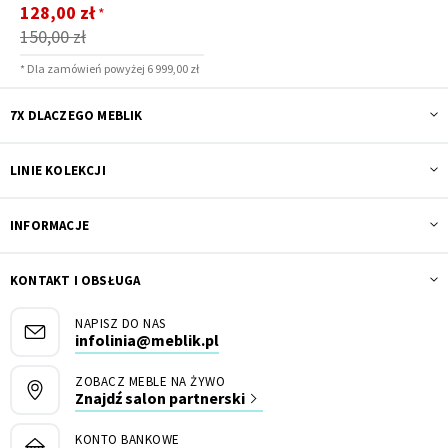
Cena
128,00 zł
*
promocyjna
150,00 zł
* Dla zamówień powyżej 6 999,00 zł
7X DLACZEGO MEBLIK
LINIE KOLEKCJI
INFORMACJE
KONTAKT I OBSŁUGA
NAPISZ DO NAS
infolinia@meblik.pl
ZOBACZ MEBLE NA ŻYWO
Znajdź salon partnerski
KONTO BANKOWE