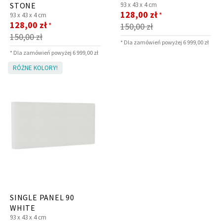
STONE
93 x
43 x
4 cm
Cena
128,00 zł
*
93 x
43 x
4 cm
Cena
promocyjna
128,00 zł
*
150,00 zł
promocyjna
150,00 zł
* Dla zamówień powyżej 6 999,00 zł
* Dla zamówień powyżej 6 999,00 zł
RÓŻNE KOLORY!
SINGLE PANEL 90
WHITE
93 x
43 x
4 cm