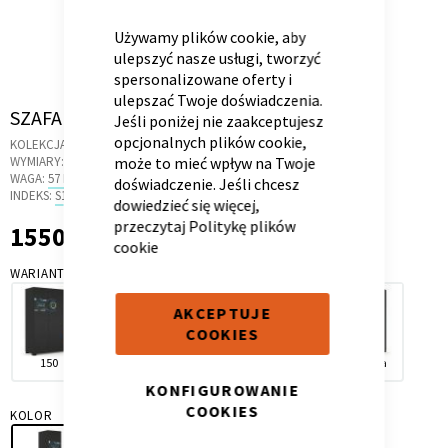
COOKIE
BAR
Używamy plików cookie, aby
ulepszyć nasze usługi, tworzyć
spersonalizowane oferty i
ulepszać Twoje doświadczenia.
Skip
SZAFA 50 PRAWA GAMER DARK
Kontenerek
Półka i szafka wisząca
Jeśli poniżej nie zaakceptujesz
to
opcjonalnych plików cookie,
KOLEKCJA:
GAMER DARK
the
WYMIARY:
50 X 46.6 X 200 CM
może to mieć wpływ na Twoje
beginning
WAGA:
57 KG
doświadczenie. Jeśli chcesz
of
INDEKS:
S1.2P
dowiedzieć się więcej,
the
przeczytaj
Politykę plików
1550,00 zł
1 550,00 zł
images
cookie
gallery
WARIANT
AKCEPTUJE
COOKIES
Toaletka
Skrzynia i stolik
150
50 lewa
100
50 prawa
narożna
KONFIGUROWANIE
COOKIES
KOLOR