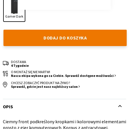
Gamer Dark
DODAJ DO KOSZYKA
Krzesło i fotel
Wszystkie meble
DOSTAWA
4 Tygodnie
O MONTAŻ SIĘ NIE MARTW!
Nasza ekipa wykona go za Ciebie. Sprawdź dostępne możliwości
CHCESZ ZOBACZYĆ PRODUKT NA ŻYWO?
Sprawdź, gdzie jest nasz najbliższy salon
OPIS
Ciemny front podkreślony kropkami i kolorowymi elementami
Opis
prosto z gier komputerowych. Korpus z antracytowej,