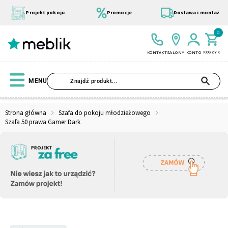
Przejdź
do
Projekt pokoju
Promocje
Dostawa i montaż
treści
0
KOSZYK
KONTAKT
SALONY
KONTO
SZU
MENU
Strona główna
Szafa do pokoju młodzieżowego
Szafa 50 prawa Gamer Dark
Wszystkie Kolekcje
Materace
Szafa
Łóżko
Pufy
Modułowe