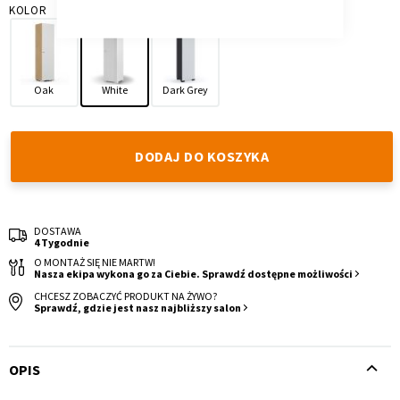
KOLOR
Oak
White
Dark Grey
Krzesło i fotel
Wszystkie meble
DODAJ DO KOSZYKA
DOSTAWA
4 Tygodnie
O MONTAŻ SIĘ NIE MARTW!
Nasza ekipa wykona go za Ciebie. Sprawdź dostępne możliwości
CHCESZ ZOBACZYĆ PRODUKT NA ŻYWO?
Sprawdź, gdzie jest nasz najbliższy salon
OPIS