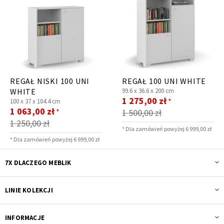
REGAŁ NISKI 100 UNI
REGAŁ 100 UNI WHITE
WHITE
99.6 x
36.6 x
200 cm
Cena
1 275,00 zł
*
100 x
37 x
104.4 cm
Cena
promocyjna
1 063,00 zł
*
1 500,00 zł
promocyjna
1 250,00 zł
* Dla zamówień powyżej 6 999,00 zł
* Dla zamówień powyżej 6 999,00 zł
7X DLACZEGO MEBLIK
LINIE KOLEKCJI
INFORMACJE