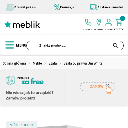
Przejdź
do
Projekt pokoju
Promocje
Dostawa i montaż
treści
0
KOSZYK
KONTAKT
SALONY
KONTO
SZU
MENU
Strona główna
Meble
Szafa
Szafa 50 prawa Uni White
Wszystkie Kolekcje
Materace
Szafa
Łóżko
Pufy
Modułowe
Skip
RÓŻNE KOLORY!