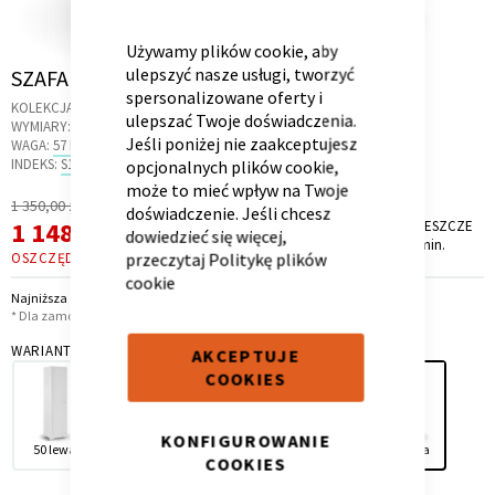
CLOSE
COOKIE
BAR
Używamy plików cookie, aby
Skip
ulepszyć nasze usługi, tworzyć
SZAFA 50 PRAWA UNI WHITE
to
spersonalizowane oferty i
KOLEKCJA:
HORSE WHITE
the
ulepszać Twoje doświadczenia.
Kontenerek
Półka i szafka wisząca
WYMIARY:
50 X 46.6 X 200 CM
beginning
Jeśli poniżej nie zaakceptujesz
WAGA:
57 KG
of
INDEKS:
S1.2P
opcjonalnych plików cookie,
the
może to mieć wpływ na Twoje
Regularna
1 350,00 zł
images
doświadczenie. Jeśli chcesz
Cena
Cena
1 148,00 zł
PROMOCJA TRWA JESZCZE
gallery
*
dowiedzieć się więcej,
7 dni, 14 godz. i 26 min.
promocyjna
przeczytaj
Politykę plików
OSZCZĘDZASZ
202,00 ZŁ
cookie
Najniższa cena z 30 dni przed obniżką: 1 148,00 zł
* Dla zamówień powyżej 6 999,00 zł
WARIANT
AKCEPTUJE
COOKIES
Toaletka
Skrzynia i stolik
KONFIGUROWANIE
50 lewa
100
150
narożna
50 prawa
COOKIES