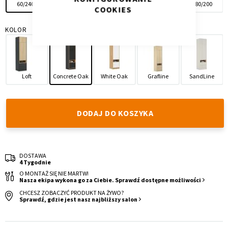
60/240L
60/240P
120/240
180/240
180/200
COOKIES
KOLOR
Krzesło i fotel
Wszystkie meble
Loft
Concrete Oak
White Oak
Grafline
SandLine
DODAJ DO KOSZYKA
DOSTAWA
4 Tygodnie
O MONTAŻ SIĘ NIE MARTW!
Nasza ekipa wykona go za Ciebie. Sprawdź dostępne możliwości
CHCESZ ZOBACZYĆ PRODUKT NA ŻYWO?
Sprawdź, gdzie jest nasz najbliższy salon