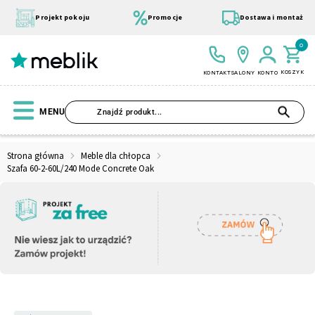
Przejdź
do
Projekt pokoju
Promocje
Dostawa i montaż
treści
0
KOSZYK
KONTAKT
SALONY
KONTO
SZU
MENU
Strona główna
Meble dla chłopca
Szafa 60-2-60L/240 Mode Concrete Oak
Wszystkie Kolekcje
Materace
Szafa
Łóżko
Pufy
Modułowe