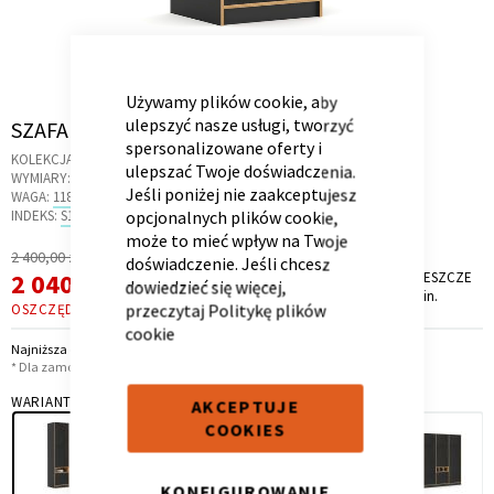
CLOSE
COOKIE
BAR
Używamy plików cookie, aby
Skip
ulepszyć nasze usługi, tworzyć
SZAFA 60-2-60L/240 MODE CONCRETE OAK
Kontenerek
Półka i szafka wisząca
to
spersonalizowane oferty i
KOLEKCJA:
CONCRETE OAK
the
ulepszać Twoje doświadczenia.
WYMIARY:
61.2 X 58 X 240 CM
beginning
Jeśli poniżej nie zaakceptujesz
WAGA:
118 KG
of
INDEKS:
S1.43
opcjonalnych plików cookie,
the
może to mieć wpływ na Twoje
Regularna
2 400,00 zł
images
doświadczenie. Jeśli chcesz
Cena
Cena
2 040,00 zł
PROMOCJA TRWA JESZCZE
gallery
*
dowiedzieć się więcej,
9 dni, 22 godz. i 3 min.
promocyjna
przeczytaj
Politykę plików
OSZCZĘDZASZ
360,00 ZŁ
cookie
Najniższa cena z 30 dni przed obniżką: 2 040,00 zł
* Dla zamówień powyżej 6 999,00 zł
Toaletka
Skrzynia i stolik
WARIANT
AKCEPTUJE
COOKIES
KONFIGUROWANIE