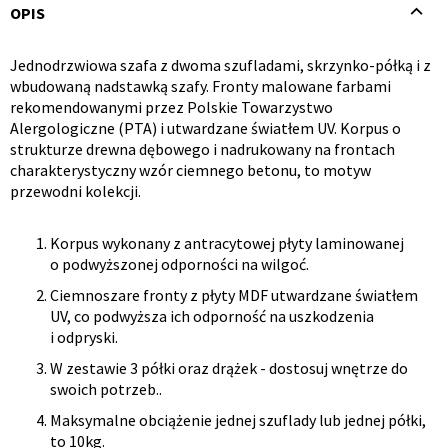
OPIS
Jednodrzwiowa szafa z dwoma szufladami, skrzynko-półką i z
Opis
wbudowaną nadstawką szafy. Fronty malowane farbami
rekomendowanymi przez Polskie Towarzystwo
produktu
Alergologiczne (PTA) i utwardzane światłem UV. Korpus o
strukturze drewna dębowego i nadrukowany na frontach
charakterystyczny wzór ciemnego betonu, to motyw
przewodni kolekcji.
Korpus wykonany z antracytowej płyty laminowanej
o podwyższonej odporności na wilgoć.
Ciemnoszare fronty z płyty MDF utwardzane światłem
UV, co podwyższa ich odporność na uszkodzenia
i odpryski.
W zestawie 3 półki oraz drążek - dostosuj wnętrze do
swoich potrzeb..
Maksymalne obciążenie jednej szuflady lub jednej półki,
to 10kg.