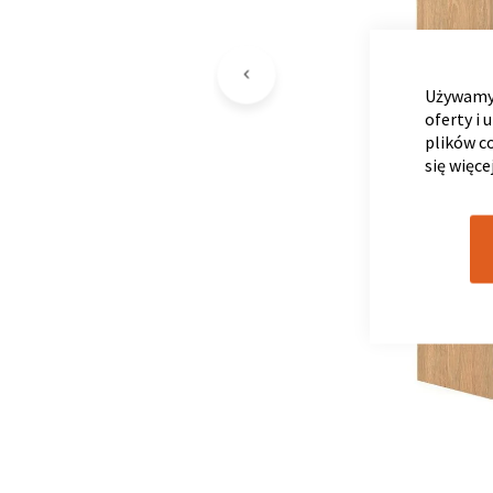
Używamy 
oferty i 
plików c
się więce