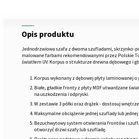
Skip
to
the
Opis
beginning
Opis produktu
of
the
images
Jednodrzwiowa szafa z dwoma szufladami, skrzynko-pó
gallery
malowane farbami rekomendowanymi przez Polskie To
światłem UV. Korpus o strukturze drewna dębowego i gła
Korpus wykonany z dębowej płyty laminowanej o 
Białe, gładkie fronty z płyty MDF utwardzane świ
na uszkodzenia i odpryski.
W zestawie 3 półki oraz drążek - dostosuj wnętrz
Maksymalne obciążenie jednej szuflady lub jednej 
Bezuchwytowy system otwierania frontów i szufla
otworzyć drzwi szafy lub szufladę.
Praktyczna podstawa w formie cokołu zapobieg