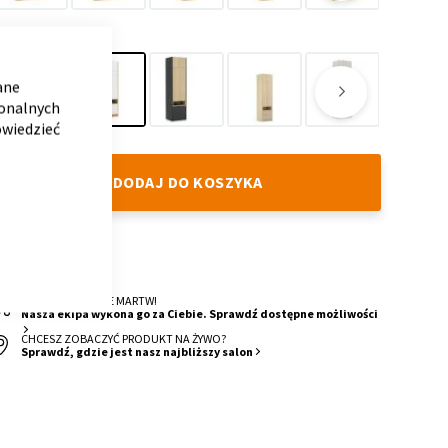
180/240
180/200
60/200P
60/200L
120/200
60/240L
KOLOR
CLOSE
COOKIE
BAR
ane
jonalnych
owiedzieć
Concrete
White
Loft
Grafline
SandLine
DarkLine
Oak
Oak
DODAJ DO KOSZYKA
DOSTAWA
4 Tygodnie
O MONTAŻ SIĘ NIE MARTW!
Nasza ekipa wykona go za Ciebie. Sprawdź dostępne możliwości
CHCESZ ZOBACZYĆ PRODUKT NA ŻYWO?
Sprawdź, gdzie jest nasz najbliższy salon