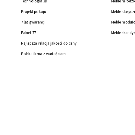
Technologia 3D
Meble młodzi
Projekt pokoju
Meble klasycz
7 lat gwarancji
Meble moduł
Pakiet 77
Meble skandy
Najlepsza relacja jakości do ceny
Polska firma z wartościami