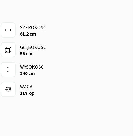
SZEROKOŚĆ
61.2 cm
GŁĘBOKOŚĆ
58 cm
WYSOKOŚĆ
240 cm
WAGA
KORPUS
FRONTY
SAMODOMYKAJĄCE
118 kg
Laminowana
GWARANCJA
Z
OKUCIA
płyta o
Nawet do 7
lakierowanej
Z dożywotnią
grubości 18
lat
płyty MDF
gwarancją
mm