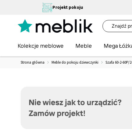
Przejdź
NA
Projekt pokoju
do
OŚĆ
treści
NA!
O
Kolekcje meblowe
Meble
Mega Łóżk
Strona główna
Meble do pokoju dziewczynki
Szafa 60-2-60P/