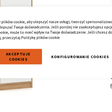
plików cookie, aby ulepszyć nasze usługi, tworzyć spersonalizow
ulepszać Twoje doświadczenia. Jeśli poniżej nie zaakceptujesz opc
ookie, może to mieć wpływ na Twoje doświadczenie. Jeśli chcesz d
j, przeczytaj
Politykę plików cookie
AKCEPTUJE
KONFIGUROWANIE COOKIES
COOKIES