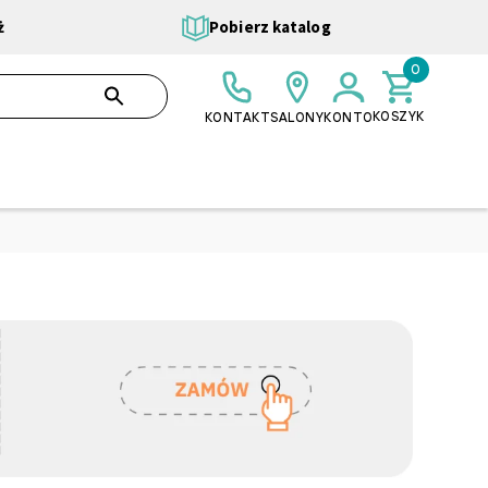
ż
Pobierz katalog
0
0,00 ZŁ
SZUKAJ
KOSZYK
KONTAKT
SALONY
KONTO