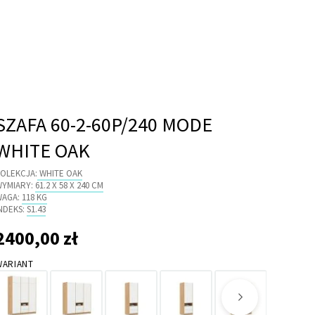
SZAFA 60-2-60P/240 MODE
WHITE OAK
OLEKCJA:
WHITE OAK
WYMIARY:
61.2 X 58 X 240 CM
WAGA:
118 KG
NDEKS:
S1.43
2400,00 zł
 400,00 zł
WARIANT