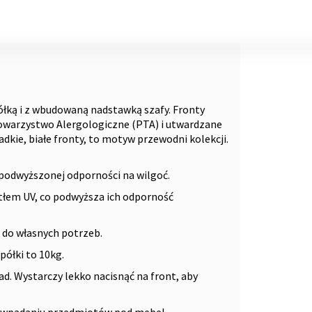
łką i z wbudowaną nadstawką szafy. Fronty
warzystwo Alergologiczne (PTA) i utwardzane
dkie, białe fronty, to motyw przewodni kolekcji.
podwyższonej odporności na wilgoć.
atłem UV, co podwyższa ich odporność
e do własnych potrzeb.
półki to 10kg.
d. Wystarczy lekko nacisnąć na front, aby
a wpadaniu przedmiotów pod mebel