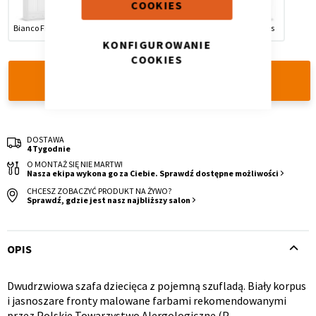
COOKIES
Bianco Fiori
Nordic Grey
Nordic
Safari
TOP Cars
KONFIGUROWANIE
COOKIES
DODAJ DO KOSZYKA
Krzesło i fotel
Wszystkie meble
DOSTAWA
4 Tygodnie
O MONTAŻ SIĘ NIE MARTW!
Nasza ekipa wykona go za Ciebie. Sprawdź dostępne możliwości
CHCESZ ZOBACZYĆ PRODUKT NA ŻYWO?
Sprawdź, gdzie jest nasz najbliższy salon
OPIS
Dwudrzwiowa szafa dziecięca z pojemną szufladą. Biały korpus
Opis
i jasnoszare fronty malowane farbami rekomendowanymi
przez Polskie Towarzystwo Alergologiczne (P