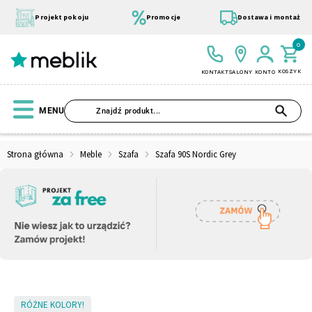
Przejdź
do
Projekt pokoju
Promocje
Dostawa i montaż
treści
0
KOSZYK
KONTAKT
SALONY
KONTO
SZU
MENU
Strona główna
Meble
Szafa
Szafa 90S Nordic Grey
Wszystkie Kolekcje
Materace
Szafa
Łóżko
Pufy
Modułowe
Skip
RÓŻNE KOLORY!