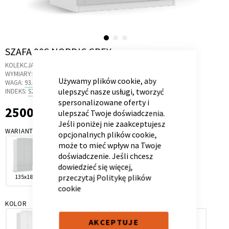
Skip
SZAFA 90S NORDIC GREY
Kontenerek
Półka i szafka wisząca
to
CLOSE
KOLEKCJA:
NORDIC GREY
COOKIE
the
BAR
WYMIARY:
89.5 X 56.6 X 180 CM
Używamy plików cookie, aby
beginning
WAGA:
93.5 KG
ulepszyć nasze usługi, tworzyć
of
INDEKS:
S2.12
spersonalizowane oferty i
the
2500,00 zł
2 500,00 zł
ulepszać Twoje doświadczenia.
images
Jeśli poniżej nie zaakceptujesz
gallery
WARIANT
opcjonalnych plików cookie,
może to mieć wpływ na Twoje
doświadczenie. Jeśli chcesz
dowiedzieć się więcej,
przeczytaj
Politykę plików
135x180
90x180
Toaletka
Skrzynia i stolik
cookie
KOLOR
AKCEPTUJE