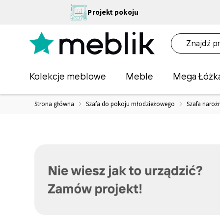
Przejdź
NA
Projekt pokoju
do
OŚĆ
treści
NA!
O
Kolekcje meblowe
Meble
Mega Łóżk
Strona główna
Szafa do pokoju młodzieżowego
Szafa naroż