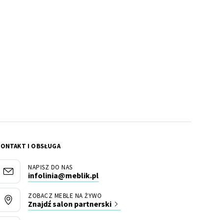
KONTAKT I OBSŁUGA
NAPISZ DO NAS
infolinia@meblik.pl
ZOBACZ MEBLE NA ŻYWO
Znajdź salon partnerski