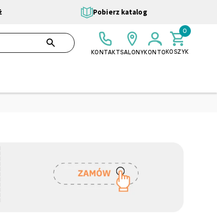
ż
Pobierz katalog
0
0,00 ZŁ
SZUKAJ
KOSZYK
KONTAKT
SALONY
KONTO