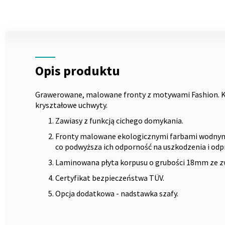
Skip
to
the
Opis
beginning
of
the
Opis produktu
images
gallery
Grawerowane, malowane fronty z motywami Fashion. Kor
kryształowe uchwyty.
Zawiasy z funkcją cichego domykania.
Fronty malowane ekologicznymi farbami wodny
co podwyższa ich odporność na uszkodzenia i odpr
Laminowana płyta korpusu o grubości 18mm ze z
Certyfikat bezpieczeństwa TÜV.
Opcja dodatkowa - nadstawka szafy.