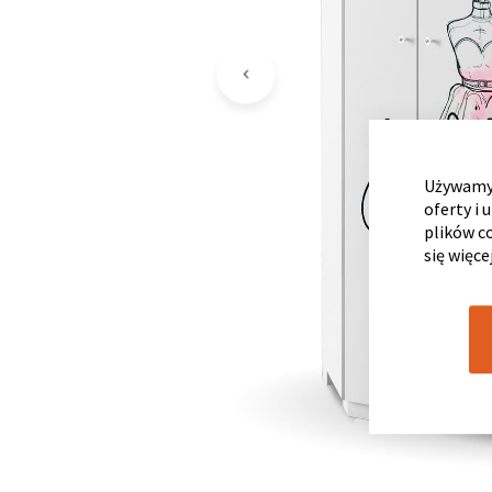
Używamy 
oferty i 
plików c
się więce