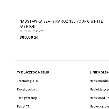
NADSTAWKA SZAFY NAROŻNEJ YOUNG WHITE
FASHION
96.7 x
96.7 x
45 cm
800,00 zł
7X DLACZEGO MEBLIK
LINIE KOLEK
Technologia 3D
Meble młodzi
Projekt pokoju
Meble klasycz
7 lat gwarancji
Meble moduł
Pakiet 77
Meble skandy