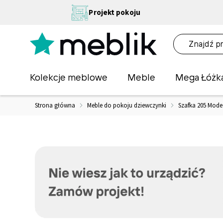
Przejdź
NA
Projekt pokoju
do
OŚĆ
treści
NA!
O
Kolekcje meblowe
Meble
Mega Łóżk
Strona główna
Meble do pokoju dziewczynki
Szafka 205 Mode