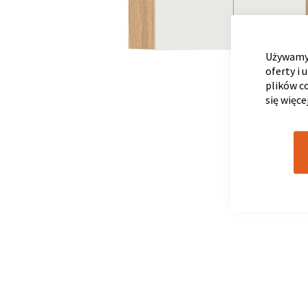
Używamy 
oferty i 
plików c
się więce