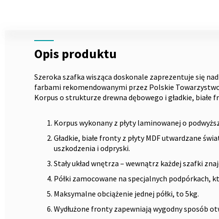
Skip
to
the
Opis
beginning
Opis produktu
of
the
images
Szeroka szafka wisząca doskonale zaprezentuje się na
gallery
farbami rekomendowanymi przez Polskie Towarzystwo A
Korpus o strukturze drewna dębowego i gładkie, białe f
Korpus wykonany z płyty laminowanej o podwyższ
Gładkie, białe fronty z płyty MDF utwardzane świ
uszkodzenia i odpryski.
Stały układ wnętrza – wewnątrz każdej szafki znajdu
Półki zamocowane na specjalnych podpórkach, kt
Maksymalne obciążenie jednej półki, to 5kg.
Wydłużone fronty zapewniają wygodny sposób otw