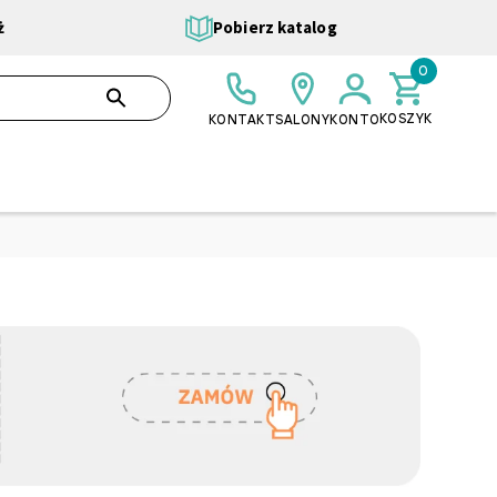
ż
Pobierz katalog
0
0,00 ZŁ
SZUKAJ
KOSZYK
KONTAKT
SALONY
KONTO