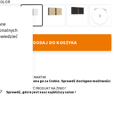
KOLOR
CLOSE
COOKIE
BAR
ane
Grafline
White
Loft
Concrete
SandLine
DarkLine
jonalnych
Oak
Oak
owiedzieć
DODAJ DO KOSZYKA
DOSTAWA
4 Tygodnie
O MONTAŻ SIĘ NIE MARTW!
Nasza ekipa wykona go za Ciebie. Sprawdź dostępne możliwości
CHCESZ ZOBACZYĆ PRODUKT NA ŻYWO?
Sprawdź, gdzie jest nasz najbliższy salon