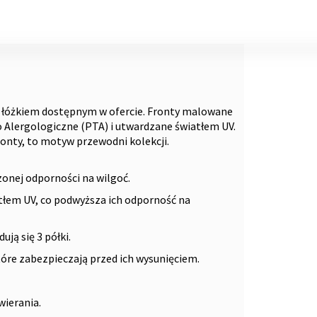
d łóżkiem dostępnym w ofercie. Fronty malowane
lergologiczne (PTA) i utwardzane światłem UV.
ronty, to motyw przewodni kolekcji.
onej odporności na wilgoć.
atłem UV, co podwyższa ich odporność na
ją się 3 półki.
óre zabezpieczają przed ich wysunięciem.
ierania.