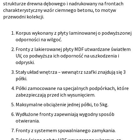
strukturze drewna dębowego i nadrukowany na frontach
charakterystyczny wzór ciemnego betonu, to motyw
przewodni kolekcji.
Korpus wykonany z płyty laminowanej o podwyższonej
odporności na wilgoć.
Fronty z lakierowanej płyty MDF utwardzane światłem
UV, co podwyższa ich odporność na uszkodzenia i
odpryski.
Stały układ wnętrza – wewnątrz szafki znajdują się 3
półki.
Półki zamocowane na specjalnych podpórkach, które
zabezpieczają przed ich wysunięciem.
Maksymalne obciążenie jednej półki, to 5kg.
Wydłużone fronty zapewniają wygodny sposób
otwierania.
Fronty z systemem spowalnianego zamykania.
Tylna ściana z płyty HDF wpuszczona w korpus, co