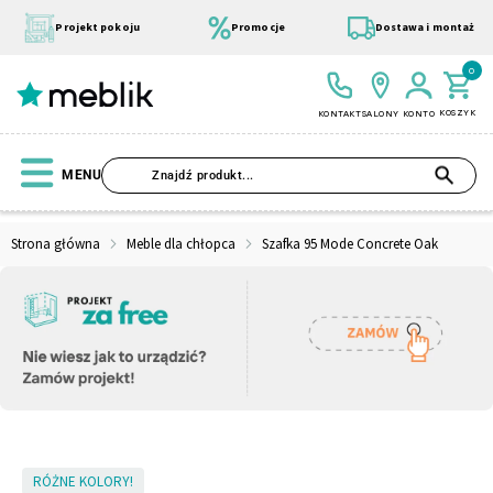
Przejdź
do
Projekt pokoju
Promocje
Dostawa i montaż
treści
0
KOSZYK
KONTAKT
SALONY
KONTO
SZU
MENU
Strona główna
Meble dla chłopca
Szafka 95 Mode Concrete Oak
Wszystkie Kolekcje
Materace
Szafa
Łóżko
Pufy
Modułowe
Skip
RÓŻNE KOLORY!