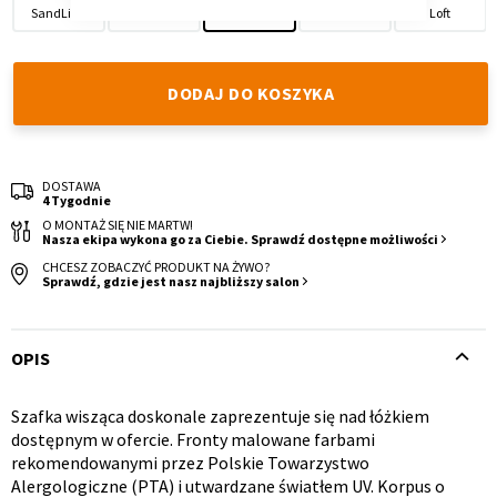
SandLine
Grafline
Concrete Oak
White Oak
Loft
DODAJ DO KOSZYKA
Krzesło i fotel
Wszystkie meble
DOSTAWA
4 Tygodnie
O MONTAŻ SIĘ NIE MARTW!
Nasza ekipa wykona go za Ciebie. Sprawdź dostępne możliwości
CHCESZ ZOBACZYĆ PRODUKT NA ŻYWO?
Sprawdź, gdzie jest nasz najbliższy salon
OPIS
Szafka wisząca doskonale zaprezentuje się nad łóżkiem
Opis
dostępnym w ofercie. Fronty malowane farbami
rekomendowanymi przez Polskie Towarzystwo
produktu
Alergologiczne (PTA) i utwardzane światłem UV. Korpus o