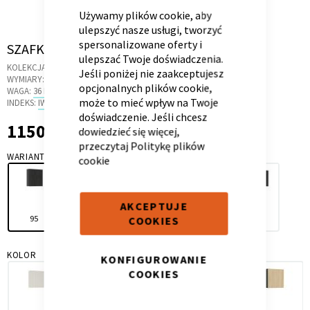
BAR
Używamy plików cookie, aby
ulepszyć nasze usługi, tworzyć
spersonalizowane oferty i
Skip
SZAFKA 95 MODE CONCRETE OAK
ulepszać Twoje doświadczenia.
to
KOLEKCJA:
CONCRETE OAK
Jeśli poniżej nie zaakceptujesz
the
Kontenerek
Półka i szafka wisząca
WYMIARY:
95.4 X 30 X 100 CM
opcjonalnych plików cookie,
beginning
WAGA:
36 KG
może to mieć wpływ na Twoje
of
INDEKS:
IW.41
doświadczenie. Jeśli chcesz
the
1150,00 zł
1 150,00 zł
dowiedzieć się więcej,
images
przeczytaj
Politykę plików
gallery
WARIANT
cookie
AKCEPTUJE
95
145
165
125
205
COOKIES
Toaletka
Skrzynia i stolik
KOLOR
KONFIGUROWANIE
COOKIES