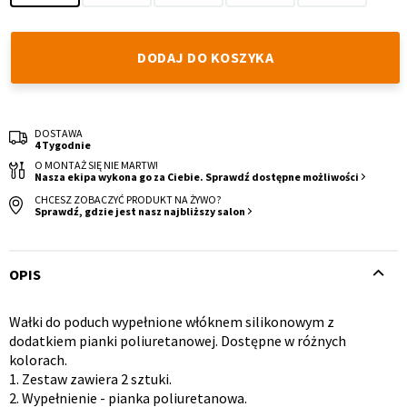
DODAJ DO KOSZYKA
DOSTAWA
Krzesło i fotel
Wszystkie meble
4 Tygodnie
O MONTAŻ SIĘ NIE MARTW!
Nasza ekipa wykona go za Ciebie. Sprawdź dostępne możliwości
CHCESZ ZOBACZYĆ PRODUKT NA ŻYWO?
Sprawdź, gdzie jest nasz najbliższy salon
OPIS
Wałki do poduch wypełnione włóknem silikonowym z
Opis
dodatkiem pianki poliuretanowej. Dostępne w różnych
kolorach.
produktu
1. Zestaw zawiera 2 sztuki.
2. Wypełnienie - pianka poliuretanowa.