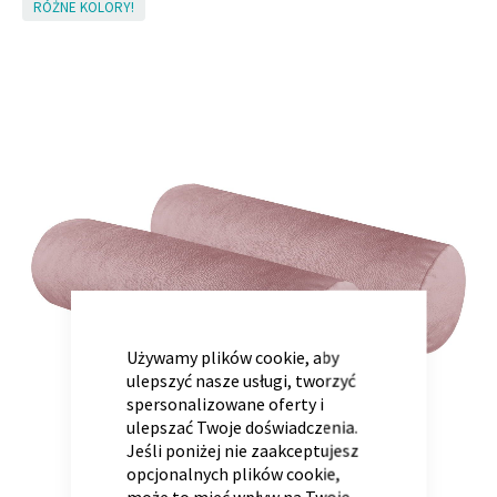
Skip
RÓŻNE KOLORY!
to
the
end
Panele ścienne
Biurko
Poduchy
Komoda
of
Wolnostojące
Stylowe
the
images
gallery
CLOSE
COOKIE
BAR
Wszystkie dodatki
Regał
Szafka RTV
Używamy plików cookie, aby
ulepszyć nasze usługi, tworzyć
Skandynawskie
Dziecięce
spersonalizowane oferty i
ulepszać Twoje doświadczenia.
Jeśli poniżej nie zaakceptujesz
opcjonalnych plików cookie,
może to mieć wpływ na Twoje