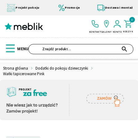
Przejdź
do
Projekt pokoju
Promocje
Dostawa i montaż
treści
0
KOSZYK
KONTAKT
SALONY
KONTO
SZU
MENU
Strona główna
Dodatki do pokoju dziewczynki
Wałki tapicerowane Pink
Wszystkie Kolekcje
Materace
Szafa
Łóżko
Pufy
Modułowe