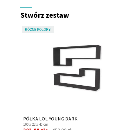
Stwórz zestaw
RÓŻNE KOLORY!
PÓŁKA LOL YOUNG DARK
100 x
22 x
40 cm
Cena