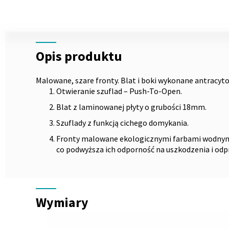
Skip
to
the
Opis
beginning
Opis produktu
of
the
images
Malowane, szare fronty. Blat i boki wykonane antracyt
gallery
Otwieranie szuflad – Push-To-Open.
Blat z laminowanej płyty o grubości 18mm.
Szuflady z funkcją cichego domykania.
Fronty malowane ekologicznymi farbami wodny
co podwyższa ich odporność na uszkodzenia i odpr
Wymiary
Wymiary