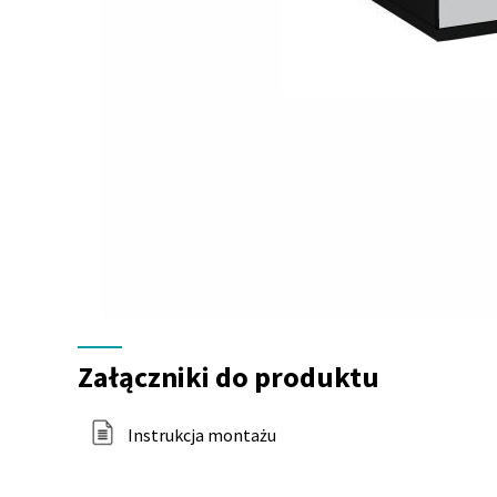
Załączniki
do
Załączniki do produktu
produktu
Instrukcja montażu