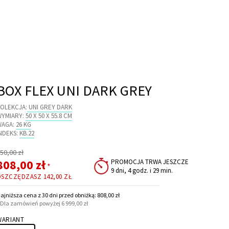
BOX FLEX UNI DARK GREY
OLEKCJA:
UNI GREY DARK
WYMIARY:
50 X 50 X 55.8 CM
WAGA:
26 KG
NDEKS:
KB.22
egularna
50,00 zł
ena
Cena
808,00 zł
PROMOCJA TRWA JESZCZE
*
9 dni, 4 godz. i 29 min.
promocyjna
OSZCZĘDZASZ
142,00 ZŁ
ajniższa cena z 30 dni przed obniżką: 808,00 zł
 Dla zamówień powyżej 6 999,00 zł
WARIANT