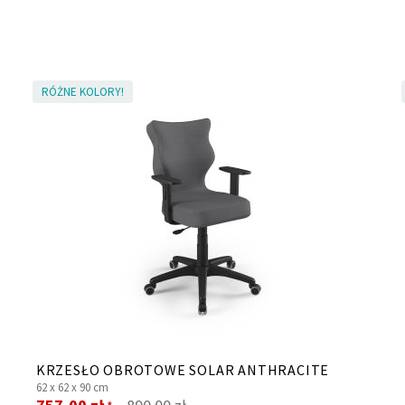
RÓŻNE KOLORY!
KRZESŁO OBROTOWE SOLAR ANTHRACITE
62 x
62 x
90 cm
Cena