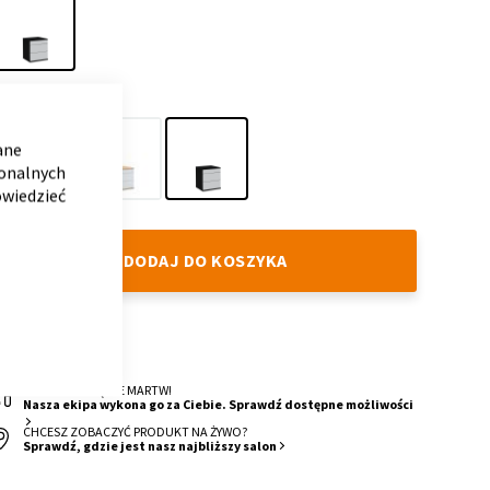
Box
Flex
KOLOR
CLOSE
Uni
COOKIE
BAR
ane
jonalnych
owiedzieć
White
Oak
Dark
Grey
DODAJ DO KOSZYKA
DOSTAWA
4 Tygodnie
O MONTAŻ SIĘ NIE MARTW!
Nasza ekipa wykona go za Ciebie. Sprawdź dostępne możliwości
CHCESZ ZOBACZYĆ PRODUKT NA ŻYWO?
Sprawdź, gdzie jest nasz najbliższy salon