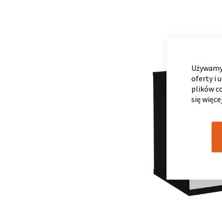
Używamy 
oferty i 
plików c
się więce