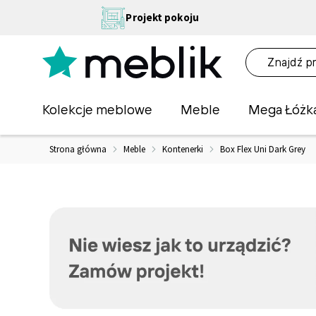
Przejdź
NA
Projekt pokoju
do
OŚĆ
treści
NA!
O
Kolekcje meblowe
Meble
Mega Łóżk
Strona główna
Meble
Kontenerki
Box Flex Uni Dark Grey