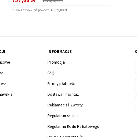
757,00 zł
890,00 zł
*
promocyjna
* Dla zamówień powyżej 6 999,00 zł
CJI
INFORMACJE
eżowe
Promocja
ne
FAQ
owe
Formy płatności
nawskie
Dostawa i montaż
Reklamacje i Zwroty
Regulamin sklepu
Regulamin Kodu Rabatowego