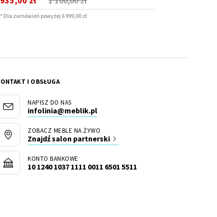
935,00 zł
1 100,00 zł
*
promocyjna
* Dla zamówień powyżej 6 999,00 zł
KONTAKT I OBSŁUGA
NAPISZ DO NAS
infolinia@meblik.pl
ZOBACZ MEBLE NA ŻYWO
Znajdź salon partnerski
KONTO BANKOWE
10 1240 1037 1111 0011 6501 5511