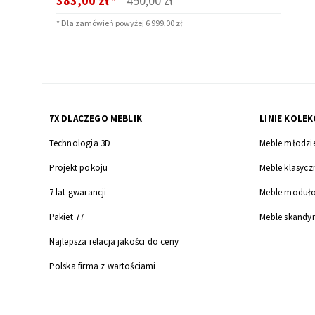
383,00 zł
450,00 zł
*
promocyjna
* Dla zamówień powyżej 6 999,00 zł
7X DLACZEGO MEBLIK
LINIE KOLEK
Technologia 3D
Meble młodzi
Projekt pokoju
Meble klasycz
7 lat gwarancji
Meble moduł
Pakiet 77
Meble skandy
Najlepsza relacja jakości do ceny
Polska firma z wartościami