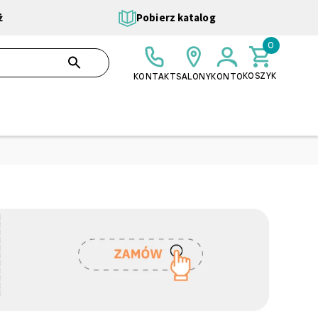
ż
Pobierz katalog
0
0,00 ZŁ
SZUKAJ
KOSZYK
KONTAKT
SALONY
KONTO