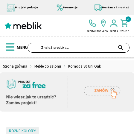
Przejdź
do
Projekt pokoju
Promocje
Dostawa i montaż
treści
0
KOSZYK
KONTAKT
SALONY
KONTO
SZU
MENU
Strona główna
Meble do salonu
Komoda 90 Uni Oak
Wszystkie Kolekcje
Materace
Szafa
Łóżko
Pufy
Modułowe
Skip
RÓŻNE KOLORY!