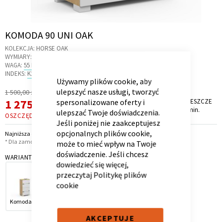
Skip
KOMODA 90 UNI OAK
to
KOLEKCJA:
HORSE OAK
the
Kontenerek
Półka i szafka wisząca
WYMIARY:
90 X 45 X 104.4 CM
CLOSE
beginning
WAGA:
55 KG
COOKIE
of
INDEKS:
K2.21
BAR
Używamy plików cookie, aby
the
ulepszyć nasze usługi, tworzyć
Regularna
1 500,00 zł
images
Cena
Cena
1 275,00 zł
spersonalizowane oferty i
PROMOCJA TRWA JESZCZE
gallery
*
9 dni, 23 godz. i 56 min.
promocyjna
ulepszać Twoje doświadczenia.
OSZCZĘDZASZ
225,00 ZŁ
Jeśli poniżej nie zaakceptujesz
opcjonalnych plików cookie,
Najniższa cena z 30 dni przed obniżką: 1 275,00 zł
* Dla zamówień powyżej 6 999,00 zł
może to mieć wpływ na Twoje
doświadczenie. Jeśli chcesz
WARIANT
dowiedzieć się więcej,
przeczytaj
Politykę plików
Toaletka
Skrzynia i stolik
cookie
Komoda 55
Komoda 90
AKCEPTUJE