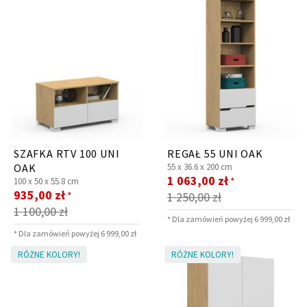
SZAFKA RTV 100 UNI
REGAŁ 55 UNI OAK
OAK
55 x
36.6 x
200 cm
Cena
1 063,00 zł
*
100 x
50 x
55.8 cm
Cena
promocyjna
935,00 zł
*
1 250,00 zł
promocyjna
1 100,00 zł
* Dla zamówień powyżej 6 999,00 zł
* Dla zamówień powyżej 6 999,00 zł
RÓŻNE KOLORY!
RÓŻNE KOLORY!