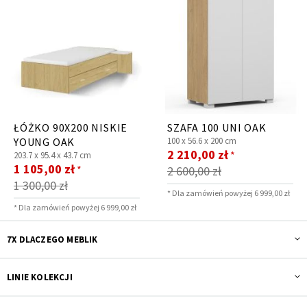
ŁÓŻKO 90X200 NISKIE
SZAFA 100 UNI OAK
YOUNG OAK
100 x
56.6 x
200 cm
Cena
2 210,00 zł
*
203.7 x
95.4 x
43.7 cm
Cena
promocyjna
1 105,00 zł
*
2 600,00 zł
promocyjna
1 300,00 zł
* Dla zamówień powyżej 6 999,00 zł
* Dla zamówień powyżej 6 999,00 zł
7X DLACZEGO MEBLIK
LINIE KOLEKCJI