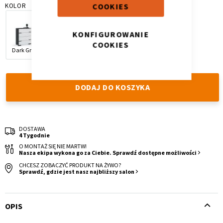
COOKIES
KOLOR
KONFIGUROWANIE
COOKIES
Dark Grey
Oak
White
Krzesło i fotel
Wszystkie meble
DODAJ DO KOSZYKA
DOSTAWA
4 Tygodnie
O MONTAŻ SIĘ NIE MARTW!
Nasza ekipa wykona go za Ciebie. Sprawdź dostępne możliwości
CHCESZ ZOBACZYĆ PRODUKT NA ŻYWO?
Sprawdź, gdzie jest nasz najbliższy salon
OPIS