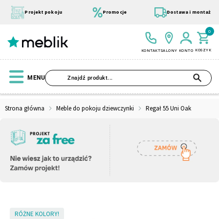
Przejdź
do
Projekt pokoju
Promocje
Dostawa i montaż
treści
0
KOSZYK
KONTAKT
SALONY
KONTO
SZU
MENU
Strona główna
Meble do pokoju dziewczynki
Regał 55 Uni Oak
Wszystkie Kolekcje
Materace
Szafa
Łóżko
Pufy
Modułowe
Skip
RÓŻNE KOLORY!