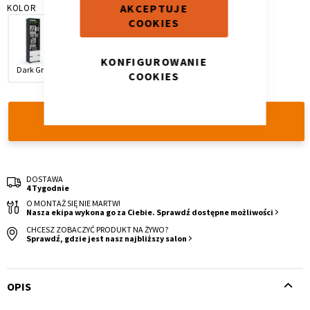
AKCEPTUJE
KOLOR
COOKIES
KONFIGUROWANIE
Dark Grey
Oak
White
COOKIES
Krzesło i fotel
Wszystkie meble
DODAJ DO KOSZYKA
DOSTAWA
4 Tygodnie
O MONTAŻ SIĘ NIE MARTW!
Nasza ekipa wykona go za Ciebie. Sprawdź dostępne możliwości
CHCESZ ZOBACZYĆ PRODUKT NA ŻYWO?
Sprawdź, gdzie jest nasz najbliższy salon
OPIS