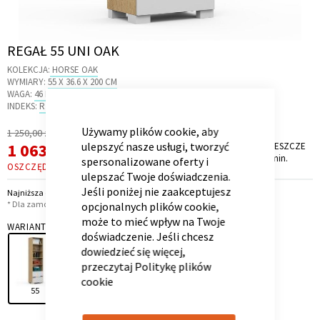
Skip
REGAŁ 55 UNI OAK
to
KOLEKCJA:
HORSE OAK
the
Kontenerek
Półka i szafka wisząca
WYMIARY:
55 X 36.6 X 200 CM
beginning
WAGA:
46 KG
CLOSE
of
INDEKS:
R1.21
COOKIE
the
BAR
Używamy plików cookie, aby
Regularna
1 250,00 zł
images
Cena
Cena
1 063,00 zł
ulepszyć nasze usługi, tworzyć
PROMOCJA TRWA JESZCZE
gallery
*
8 dni, 14 godz. i 24 min.
promocyjna
spersonalizowane oferty i
OSZCZĘDZASZ
187,00 ZŁ
ulepszać Twoje doświadczenia.
Jeśli poniżej nie zaakceptujesz
Najniższa cena z 30 dni przed obniżką: 1 063,00 zł
* Dla zamówień powyżej 6 999,00 zł
opcjonalnych plików cookie,
może to mieć wpływ na Twoje
WARIANT
doświadczenie. Jeśli chcesz
dowiedzieć się więcej,
Toaletka
Skrzynia i stolik
przeczytaj
Politykę plików
cookie
55
100
150