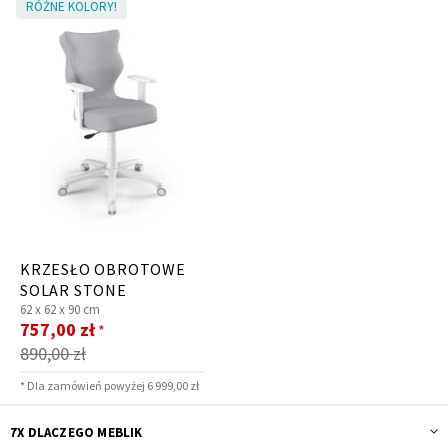
RÓŻNE KOLORY!
KRZESŁO OBROTOWE
SOLAR STONE
62 x
62 x
90 cm
Cena
757,00 zł
*
promocyjna
890,00 zł
* Dla zamówień powyżej 6 999,00 zł
7X DLACZEGO MEBLIK