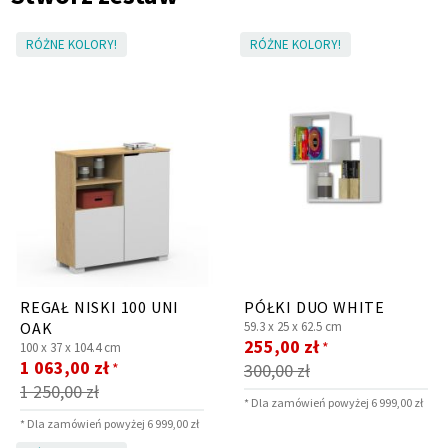
RÓŻNE KOLORY!
RÓŻNE KOLORY!
REGAŁ NISKI 100 UNI
PÓŁKI DUO WHITE
OAK
59.3 x
25 x
62.5 cm
Cena
255,00 zł
*
100 x
37 x
104.4 cm
Cena
promocyjna
1 063,00 zł
*
300,00 zł
promocyjna
1 250,00 zł
* Dla zamówień powyżej 6 999,00 zł
* Dla zamówień powyżej 6 999,00 zł