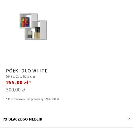
PÓŁKI DUO WHITE
59.3 x
25 x
62.5 cm
Cena
255,00 zł
*
promocyjna
300,00 zł
* Dla zamówień powyżej 6 999,00 zł
7X DLACZEGO MEBLIK