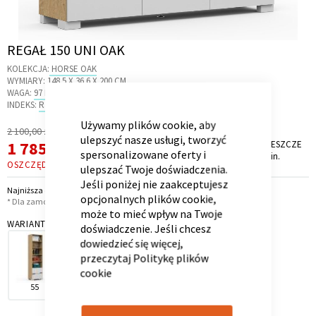
Skip
REGAŁ 150 UNI OAK
to
KOLEKCJA:
HORSE OAK
the
Kontenerek
Półka i szafka wisząca
WYMIARY:
148.5 X 36.6 X 200 CM
beginning
WAGA:
97 KG
CLOSE
COOKIE
of
INDEKS:
R3.21
BAR
the
Używamy plików cookie, aby
Regularna
2 100,00 zł
images
ulepszyć nasze usługi, tworzyć
Cena
Cena
1 785,00 zł
PROMOCJA TRWA JESZCZE
gallery
*
spersonalizowane oferty i
9 dni, 8 godz. i 39 min.
promocyjna
OSZCZĘDZASZ
315,00 ZŁ
ulepszać Twoje doświadczenia.
Jeśli poniżej nie zaakceptujesz
Najniższa cena z 30 dni przed obniżką: 1 785,00 zł
opcjonalnych plików cookie,
* Dla zamówień powyżej 6 999,00 zł
może to mieć wpływ na Twoje
WARIANT
doświadczenie. Jeśli chcesz
dowiedzieć się więcej,
Toaletka
Skrzynia i stolik
przeczytaj
Politykę plików
cookie
55
100
150