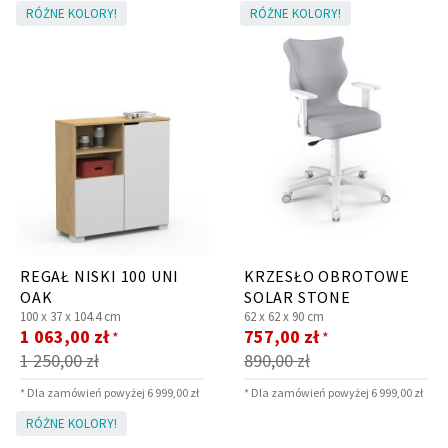
RÓŻNE KOLORY!
RÓŻNE KOLORY!
REGAŁ NISKI 100 UNI
KRZESŁO OBROTOWE
OAK
SOLAR STONE
100 x
37 x
104.4 cm
62 x
62 x
90 cm
Cena
Cena
1 063,00 zł
757,00 zł
*
*
promocyjna
promocyjna
1 250,00 zł
890,00 zł
* Dla zamówień powyżej 6 999,00 zł
* Dla zamówień powyżej 6 999,00 zł
RÓŻNE KOLORY!