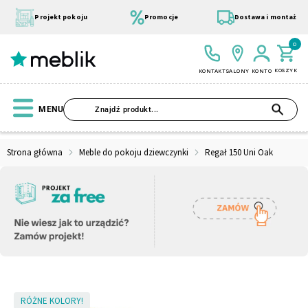
Przejdź
do
Projekt pokoju
Promocje
Dostawa i montaż
treści
0
KOSZYK
KONTAKT
SALONY
KONTO
SZU
MENU
Strona główna
Meble do pokoju dziewczynki
Regał 150 Uni Oak
Wszystkie Kolekcje
Materace
Szafa
Łóżko
Pufy
Modułowe
Skip
RÓŻNE KOLORY!