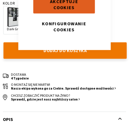
AKCEPTUJE
KOLOR
COOKIES
KONFIGUROWANIE
COOKIES
Dark Grey
Oak
White
Krzesło i fotel
Wszystkie meble
DODAJ DO KOSZYKA
DOSTAWA
4 Tygodnie
O MONTAŻ SIĘ NIE MARTW!
Nasza ekipa wykona go za Ciebie. Sprawdź dostępne możliwości
CHCESZ ZOBACZYĆ PRODUKT NA ŻYWO?
Sprawdź, gdzie jest nasz najbliższy salon
OPIS