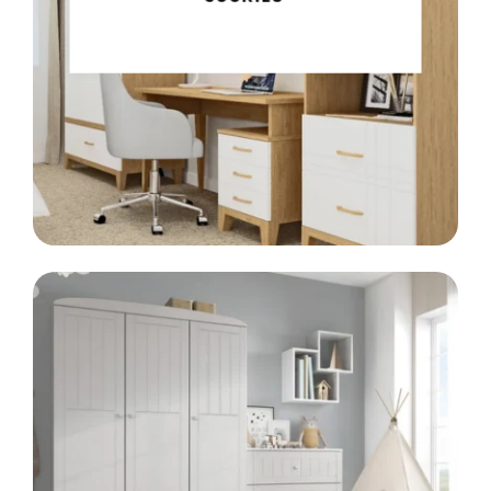
Meble klasyczne
LINIA
SCANDI
Styl skandynawski