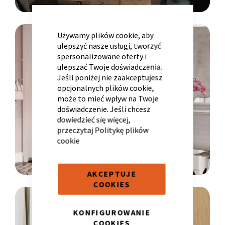
CLOSE
COOKIE
BAR
LINIA
Używamy plików cookie, aby
ulepszyć nasze usługi, tworzyć
spersonalizowane oferty i
YOUNG
ulepszać Twoje doświadczenia.
Krzesło i fotel
Wszystkie meble
Meble designerskie
Jeśli poniżej nie zaakceptujesz
opcjonalnych plików cookie,
może to mieć wpływ na Twoje
doświadczenie. Jeśli chcesz
dowiedzieć się więcej,
przeczytaj
Politykę plików
cookie
AKCEPTUJE
COOKIES
LINIA
KONFIGUROWANIE
RESTYLE
COOKIES