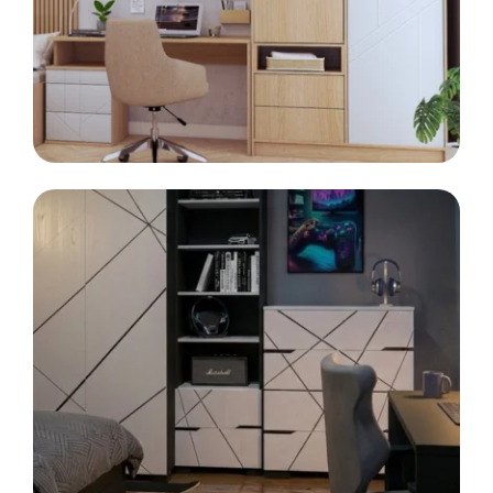
Kontenerek
Półka i szafka wisząca
LINIA
MODE
Meble modułowe
Toaletka
Skrzynia i stolik