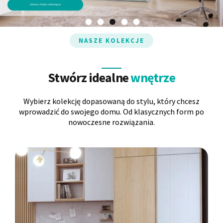
Panele ścienne
Biurko
Poduchy
Komoda
NASZE KOLEKCJE
Wolnostojące
Stylowe
Stwórz idealne
wnętrze
Wybierz kolekcję dopasowaną do stylu, który chcesz
wprowadzić do swojego domu. Od klasycznych form po
nowoczesne rozwiązania.
Wszystkie dodatki
Regał
Szafka RTV
Skandynawskie
Dziecięce