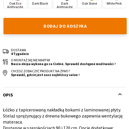
Oak Eco
Dark Black
Dark
Oak Stone
White Pink
Anthracite
Anthracite
DODAJ DO KOSZYKA
Krzesło i fotel
Wszystkie meble
DOSTAWA
4 Tygodnie
O MONTAŻ SIĘ NIE MARTW!
Nasza ekipa wykona go za Ciebie. Sprawdź dostępne możliwości
CHCESZ ZOBACZYĆ PRODUKT NA ŻYWO?
Sprawdź, gdzie jest nasz najbliższy salon
OPIS
Łóżko z tapicerowaną nakładką bokami z laminowanej płyty.
Opis
Stelaż sprężynujący z drewna bukowego zapewnia wentylację
materaca.
produktu
Dostępne w szerokościach 90 i 120 cm. Opcje dodatkowe: