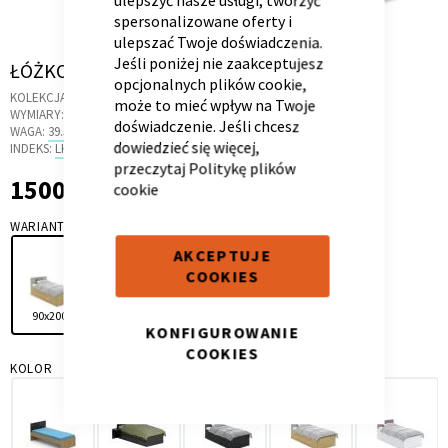
spersonalizowane oferty i
ulepszać Twoje doświadczenia.
Jeśli poniżej nie zaakceptujesz
Skip
ŁÓŻKO 90X200 S OAK LATTE
opcjonalnych plików cookie,
to
KOLEKCJA:
FRAME
może to mieć wpływ na Twoje
the
Kontenerek
Półka i szafka wisząca
WYMIARY:
203.7 X 96.2 X 85 CM
doświadczenie. Jeśli chcesz
beginning
WAGA:
39.5 KG
dowiedzieć się więcej,
of
INDEKS:
LK.2T
przeczytaj
Politykę plików
the
1500,00 zł
1 500,00 zł
cookie
images
gallery
WARIANT
AKCEPTUJE
COOKIES
90x200
120x200
KONFIGUROWANIE
COOKIES
Toaletka
Skrzynia i stolik
KOLOR