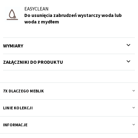
Z
litego
EASYCLEAN
drewna
Do usunięcia zabrudzeń wystarczy woda lub
woda z mydłem
WYMIARY
ZAŁĄCZNIKI DO PRODUKTU
7X DLACZEGO MEBLIK
LINIE KOLEKCJI
INFORMACJE