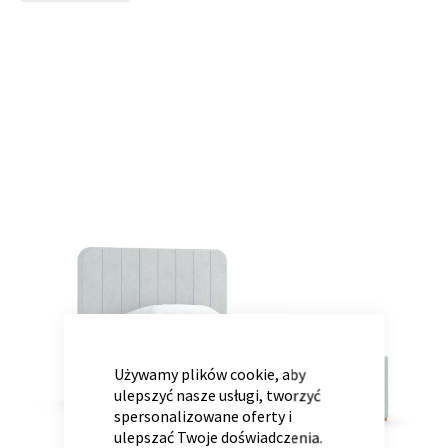
to
the
end
of
Panele ścienne
Biurko
Poduchy
Komoda
the
Wolnostojące
Stylowe
images
gallery
Wszystkie dodatki
Regał
Szafka RTV
CLOSE
Skandynawskie
Dziecięce
COOKIE
BAR
Używamy plików cookie, aby
ulepszyć nasze usługi, tworzyć
spersonalizowane oferty i
ulepszać Twoje doświadczenia.