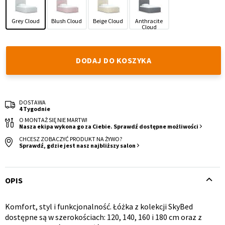
Grey Cloud
Blush Cloud
Beige Cloud
Anthracite
Cloud
DODAJ DO KOSZYKA
Krzesło i fotel
Wszystkie meble
DOSTAWA
4 Tygodnie
O MONTAŻ SIĘ NIE MARTW!
Nasza ekipa wykona go za Ciebie. Sprawdź dostępne możliwości
CHCESZ ZOBACZYĆ PRODUKT NA ŻYWO?
Sprawdź, gdzie jest nasz najbliższy salon
OPIS
Komfort, styl i funkcjonalność. Łóżka z kolekcji SkyBed
Opis
dostępne są w szerokościach: 120, 140, 160 i 180 cm oraz z