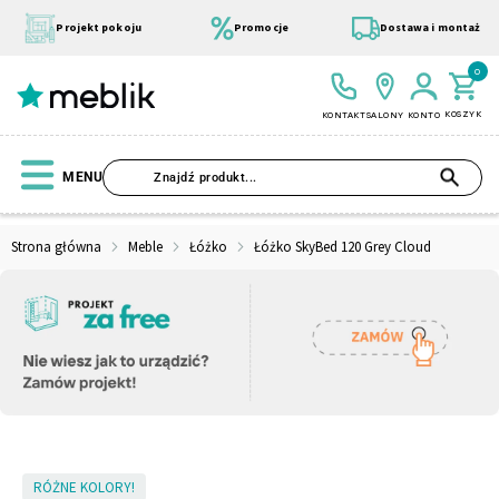
Przejdź
do
Projekt pokoju
Promocje
Dostawa i montaż
treści
0
KOSZYK
KONTAKT
SALONY
KONTO
SZU
MENU
Strona główna
Meble
Łóżko
Łóżko SkyBed 120 Grey Cloud
Wszystkie Kolekcje
Materace
Szafa
Łóżko
Pufy
Modułowe
Skip
RÓŻNE KOLORY!