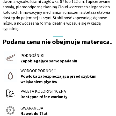
dwoma wysokościami zagłówka: 87 lub 122 cm. Tapicerowane
produktu
trwałą, plamoodporną tkaniną Cloud w czterech eleganckich
kolorach. Innowacyjny mechanizm unoszenia stelaża ułatwia
dostęp do pojemnej skrzyni. Stabilność zapewniają dębowe
nóżki, a nowoczesna forma idealnie wpasuje się w każdą
sypialnię.
Podana cena nie obejmuje materaca.
PODNOŚNIKI
Zapobiegające samoopadaniu
WODOODPORNOŚĆ
Powłoka zabezpieczająca przed szybkim
wsiąkaniem płynów
PALETA KOLORYSTYCZNA
Dostępne różne warianty
GWARANCJA
NÓŻKI
Nawet do 7 lat