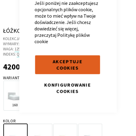
Jeśli poniżej nie zaakceptujesz
opcjonalnych plików cookie,
może to mieć wpływ na Twoje
doświadczenie. Jeśli chcesz
dowiedzieć się więcej,
Skip
ŁÓŻKO SKYBED 120 GREY CLOUD
przeczytaj
Politykę plików
Kontenerek
Półka i szafka wisząca
to
KOLEKCJA:
GRAFLINE
cookie
the
WYMIARY:
132 X 216 X 122 CM
beginning
WAGA:
125 KG
of
INDEKS:
QE.44
the
AKCEPTUJE
4200,00 zł
4 200,00 zł
images
COOKIES
gallery
WARIANT
KONFIGUROWANIE
COOKIES
160
120
140
180
Toaletka
Skrzynia i stolik
KOLOR