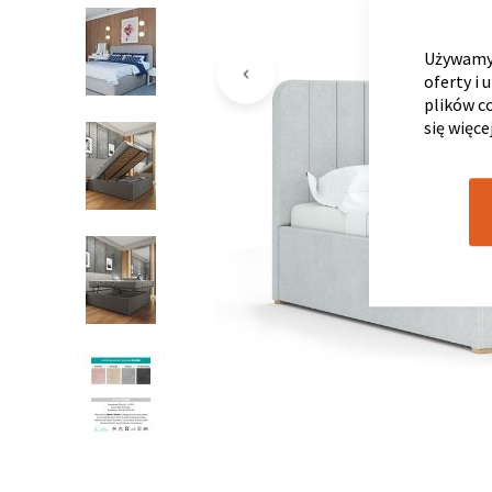
Używamy 
oferty i 
plików c
się więce