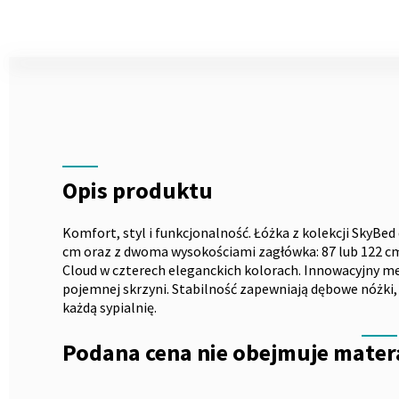
Skip
to
the
Opis
beginning
of
the
images
gallery
Opis produktu
Komfort, styl i funkcjonalność. Łóżka z kolekcji SkyBed 
cm oraz z dwoma wysokościami zagłówka: 87 lub 122 c
Cloud w czterech eleganckich kolorach. Innowacyjny m
pojemnej skrzyni. Stabilność zapewniają dębowe nóżki,
każdą sypialnię.
Podana cena nie obejmuje mater