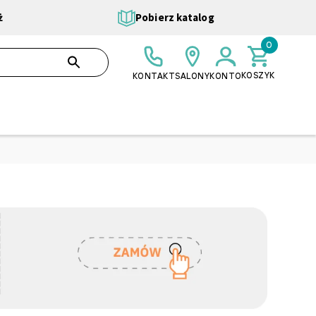
ż
Pobierz katalog
0
0,00 ZŁ
SZUKAJ
KOSZYK
KONTAKT
SALONY
KONTO