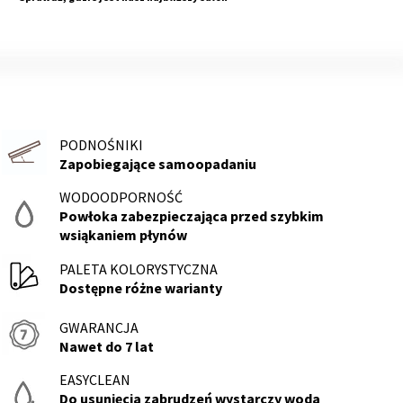
PODNOŚNIKI
Zapobiegające samoopadaniu
WODOODPORNOŚĆ
Powłoka zabezpieczająca przed szybkim
wsiąkaniem płynów
PALETA KOLORYSTYCZNA
Dostępne różne warianty
GWARANCJA
NÓŻKI
Nawet do 7 lat
Z
litego
EASYCLEAN
drewna
Do usunięcia zabrudzeń wystarczy woda