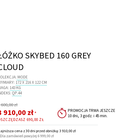
ŁÓŻKO SKYBED 160 GREY
CLOUD
OLEKCJA:
MODE
WYMIARY:
172 X 216 X 122 CM
WAGA:
143 KG
NDEKS:
QP.44
egularna
 600,00 zł
ena
Cena
3 910,00 zł
PROMOCJA TRWA JESZCZE
*
10 dni, 3 godz. i 45 min.
promocyjna
OSZCZĘDZASZ
690,00 ZŁ
ajniższa cena z 30 dni przed obniżką: 3 910,00 zł
 Dla zamówień powyżej 6 999,00 zł