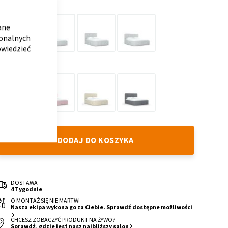
WARIANT
CLOSE
COOKIE
BAR
ane
jonalnych
owiedzieć
160
120
140
180
KOLOR
Grey
Blush
Beige
Anthracite
Cloud
Cloud
Cloud
Cloud
DODAJ DO KOSZYKA
DOSTAWA
4 Tygodnie
O MONTAŻ SIĘ NIE MARTW!
Nasza ekipa wykona go za Ciebie. Sprawdź dostępne możliwości
CHCESZ ZOBACZYĆ PRODUKT NA ŻYWO?
Sprawdź, gdzie jest nasz najbliższy salon