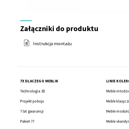
Załączniki
do
Załączniki do produktu
produktu
Instrukcja montażu
7X DLACZEGO MEBLIK
LINIE KOLEK
Technologia 3D
Meble młodzi
Projekt pokoju
Meble klasycz
7 lat gwarancji
Meble moduł
Pakiet 77
Meble skandy