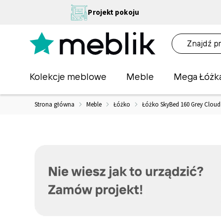
Przejdź
NA
Projekt pokoju
do
OŚĆ
treści
NA!
O
Kolekcje meblowe
Meble
Mega Łóżk
Strona główna
Meble
Łóżko
Łóżko SkyBed 160 Grey Cloud