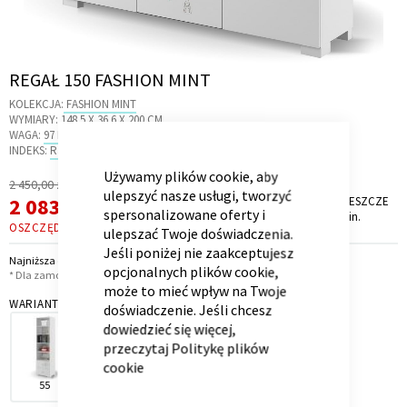
Skip
REGAŁ 150 FASHION MINT
to
Kontenerek
Półka i szafka wisząca
KOLEKCJA:
FASHION MINT
the
WYMIARY:
148.5 X 36.6 X 200 CM
beginning
WAGA:
97 KG
CLOSE
of
INDEKS:
R3.21
COOKIE
BAR
the
Używamy plików cookie, aby
Regularna
2 450,00 zł
images
ulepszyć nasze usługi, tworzyć
Cena
Cena
2 083,00 zł
PROMOCJA TRWA JESZCZE
gallery
*
spersonalizowane oferty i
8 dni, 15 godz. i 4 min.
promocyjna
OSZCZĘDZASZ
367,00 ZŁ
ulepszać Twoje doświadczenia.
Jeśli poniżej nie zaakceptujesz
Najniższa cena z 30 dni przed obniżką: 2 083,00 zł
opcjonalnych plików cookie,
* Dla zamówień powyżej 6 999,00 zł
może to mieć wpływ na Twoje
WARIANT
doświadczenie. Jeśli chcesz
Toaletka
Skrzynia i stolik
dowiedzieć się więcej,
przeczytaj
Politykę plików
cookie
55
100
150