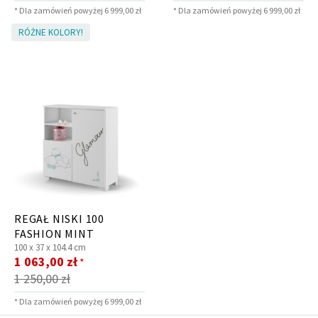
* Dla zamówień powyżej 6 999,00 zł
* Dla zamówień powyżej 6 999,00 zł
RÓŻNE KOLORY!
REGAŁ NISKI 100
FASHION MINT
100 x
37 x
104.4 cm
Cena
1 063,00 zł
*
promocyjna
1 250,00 zł
* Dla zamówień powyżej 6 999,00 zł