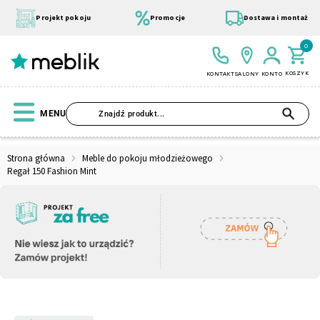
Przejdź
do
Projekt pokoju
Promocje
Dostawa i montaż
treści
0
KOSZYK
KONTAKT
SALONY
KONTO
SZU
MENU
Strona główna
Meble do pokoju młodzieżowego
Regał 150 Fashion Mint
Wszystkie Kolekcje
Materace
Szafa
Łóżko
Pufy
Modułowe