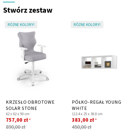
Stwórz zestaw
RÓŻNE KOLORY!
RÓŻNE KOLORY!
KRZESŁO OBROTOWE
PÓŁKO-REGAŁ YOUNG
SOLAR STONE
WHITE
62 x
62 x
90 cm
113.4 x
25 x
38.8 cm
Cena
Cena
757,00 zł
383,00 zł
*
*
promocyjna
promocyjna
890,00 zł
450,00 zł