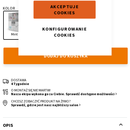
AKCEPTUJE
KOLOR
COOKIES
KONFIGUROWANIE
COOKIES
Mint
Pink
Krzesło i fotel
Wszystkie meble
DODAJ DO KOSZYKA
DOSTAWA
4 Tygodnie
O MONTAŻ SIĘ NIE MARTW!
Nasza ekipa wykona go za Ciebie. Sprawdź dostępne możliwości
CHCESZ ZOBACZYĆ PRODUKT NA ŻYWO?
Sprawdź, gdzie jest nasz najbliższy salon
OPIS