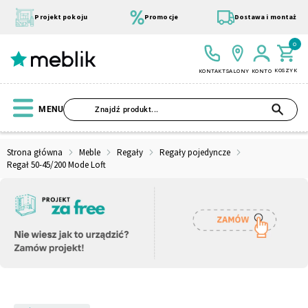
Przejdź
do
Projekt pokoju
Promocje
Dostawa i montaż
treści
0
KOSZYK
KONTAKT
SALONY
KONTO
SZU
MENU
Strona główna
Meble
Regały
Regały pojedyncze
Regał 50-45/200 Mode Loft
Wszystkie Kolekcje
Materace
Szafa
Łóżko
Pufy
Modułowe