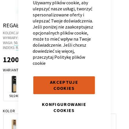
Używamy plików cookie, aby
ulepszyć nasze usługi, tworzyć
spersonalizowane oferty i
ulepszać Twoje doświadczenia.
Skip
REGAŁ 50-45/200 MODE LOFT
Jeśli poniżej nie zaakceptujesz
to
opcjonalnych plików cookie,
Kontenerek
Półka i szafka wisząca
KOLEKCJA:
LOFT
the
WYMIARY:
50 X 45 X 200 CM
może to mieć wpływ na Twoje
beginning
WAGA:
50.9 KG
doświadczenie. Jeśli chcesz
of
INDEKS:
RA.42
dowiedzieć się więcej,
the
przeczytaj
Politykę plików
1200,00 zł
1 200,00 zł
images
cookie
gallery
WARIANT
AKCEPTUJE
COOKIES
50/240
50/200
60/200
60/240
Toaletka
Skrzynia i stolik
KONFIGUROWANIE
COOKIES
KOLOR