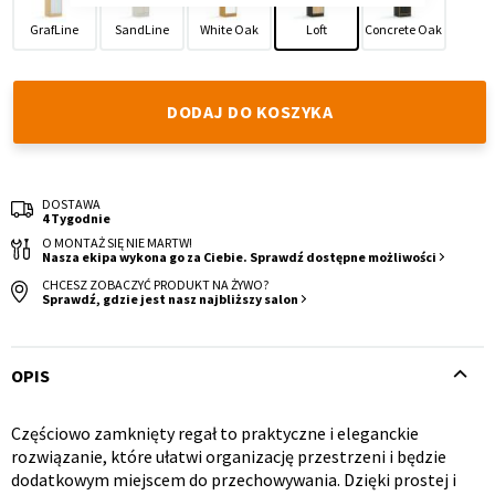
GrafLine
SandLine
White Oak
Loft
Concrete Oak
DODAJ DO KOSZYKA
Krzesło i fotel
Wszystkie meble
DOSTAWA
4 Tygodnie
O MONTAŻ SIĘ NIE MARTW!
Nasza ekipa wykona go za Ciebie. Sprawdź dostępne możliwości
CHCESZ ZOBACZYĆ PRODUKT NA ŻYWO?
Sprawdź, gdzie jest nasz najbliższy salon
OPIS
Częściowo zamknięty regał to praktyczne i eleganckie
Opis
rozwiązanie, które ułatwi organizację przestrzeni i będzie
dodatkowym miejscem do przechowywania. Dzięki prostej i
produktu