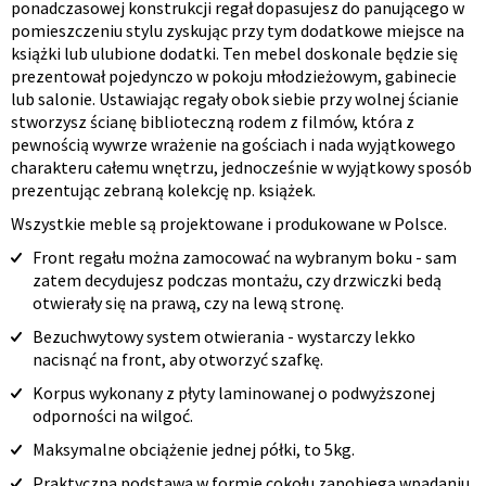
ponadczasowej konstrukcji regał dopasujesz do panującego w
pomieszczeniu stylu zyskując przy tym dodatkowe miejsce na
książki lub ulubione dodatki. Ten mebel doskonale będzie się
prezentował pojedynczo w pokoju młodzieżowym, gabinecie
lub salonie. Ustawiając regały obok siebie przy wolnej ścianie
stworzysz ścianę biblioteczną rodem z filmów, która z
pewnością wywrze wrażenie na gościach i nada wyjątkowego
charakteru całemu wnętrzu, jednocześnie w wyjątkowy sposób
prezentując zebraną kolekcję np. książek.
Wszystkie meble są projektowane i produkowane w Polsce.
Front regału można zamocować na wybranym boku - sam
zatem decydujesz podczas montażu, czy drzwiczki bedą
otwierały się na prawą, czy na lewą stronę.
Bezuchwytowy system otwierania - wystarczy lekko
nacisnąć na front, aby otworzyć szafkę.
Korpus wykonany z płyty laminowanej o podwyższonej
odporności na wilgoć.
Maksymalne obciążenie jednej półki, to 5kg.
Praktyczna podstawa w formie cokołu zapobiega wpadaniu