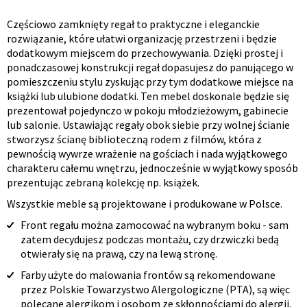
Częściowo zamknięty regał to praktyczne i eleganckie
Opis
rozwiązanie, które ułatwi organizację przestrzeni i będzie
dodatkowym miejscem do przechowywania. Dzięki prostej i
produktu
ponadczasowej konstrukcji regał dopasujesz do panującego w
pomieszczeniu stylu zyskując przy tym dodatkowe miejsce na
książki lub ulubione dodatki. Ten mebel doskonale będzie się
prezentował pojedynczo w pokoju młodzieżowym, gabinecie
lub salonie. Ustawiając regały obok siebie przy wolnej ścianie
stworzysz ścianę biblioteczną rodem z filmów, która z
pewnością wywrze wrażenie na gościach i nada wyjątkowego
charakteru całemu wnętrzu, jednocześnie w wyjątkowy sposób
prezentując zebraną kolekcję np. książek.
Wszystkie meble są projektowane i produkowane w Polsce.
Front regału można zamocować na wybranym boku - sam
zatem decydujesz podczas montażu, czy drzwiczki bedą
otwierały się na prawą, czy na lewą stronę.
Farby użyte do malowania frontów są rekomendowane
przez Polskie Towarzystwo Alergologiczne (PTA), są więc
polecane alergikom i osobom ze skłonnościami do alergii.