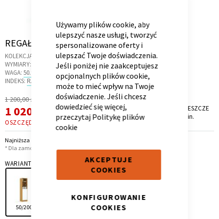
CLOSE
COOKIE
BAR
Używamy plików cookie, aby
ulepszyć nasze usługi, tworzyć
Skip
REGAŁ 50-45/200 MODE WHITE OAK
spersonalizowane oferty i
to
ulepszać Twoje doświadczenia.
Kontenerek
Półka i szafka wisząca
KOLEKCJA:
WHITE OAK
the
WYMIARY:
50 X 45 X 200 CM
Jeśli poniżej nie zaakceptujesz
beginning
WAGA:
50.9 KG
opcjonalnych plików cookie,
of
INDEKS:
RA.42
może to mieć wpływ na Twoje
the
doświadczenie. Jeśli chcesz
Regularna
1 200,00 zł
images
dowiedzieć się więcej,
Cena
Cena
1 020,00 zł
PROMOCJA TRWA JESZCZE
gallery
*
przeczytaj
Politykę plików
9 dni, 6 godz. i 22 min.
promocyjna
OSZCZĘDZASZ
180,00 ZŁ
cookie
Najniższa cena z 30 dni przed obniżką: 1 020,00 zł
* Dla zamówień powyżej 6 999,00 zł
AKCEPTUJE
WARIANT
COOKIES
Toaletka
Skrzynia i stolik
KONFIGUROWANIE
COOKIES
50/200
50/240
60/200
60/240