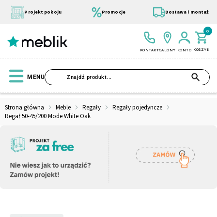
Przejdź
do
Projekt pokoju
Promocje
Dostawa i montaż
treści
0
KOSZYK
KONTAKT
SALONY
KONTO
SZU
MENU
Strona główna
Meble
Regały
Regały pojedyncze
Regał 50-45/200 Mode White Oak
Wszystkie Kolekcje
Materace
Szafa
Łóżko
Pufy
Modułowe