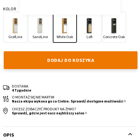
KOLOR
GrafLine
SandLine
White Oak
Loft
Concrete Oak
Krzesło i fotel
Wszystkie meble
DODAJ DO KOSZYKA
DOSTAWA
4 Tygodnie
O MONTAŻ SIĘ NIE MARTW!
Nasza ekipa wykona go za Ciebie. Sprawdź dostępne możliwości
CHCESZ ZOBACZYĆ PRODUKT NA ŻYWO?
Sprawdź, gdzie jest nasz najbliższy salon
OPIS