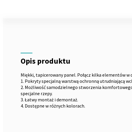
Skip
to
the
Opis
beginning
of
the
images
gallery
Opis produktu
Miękki, tapicerowany panel. Połącz kilka elementów w 
1. Pokryty specjalną warstwą ochronną utrudniającą wch
2. Możliwość samodzielnego stworzenia komfortowego 
specjalne rzepy.
3. Łatwy montaż i demontaż.
4. Dostępne w różnych kolorach.