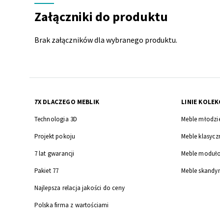
do
Załączniki do produktu
produktu
Brak załączników dla wybranego produktu.
7X DLACZEGO MEBLIK
LINIE KOLEK
Technologia 3D
Meble młodzi
Projekt pokoju
Meble klasycz
7 lat gwarancji
Meble moduł
Pakiet 77
Meble skandy
Najlepsza relacja jakości do ceny
Polska firma z wartościami