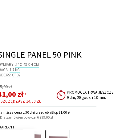
SINGLE PANEL 50 PINK
WYMIARY:
54 X 43 X 4 CM
WAGA:
1.7 KG
NDEKS:
XT.02
egularna
5,00 zł
ena
Cena
81,00 zł
PROMOCJA TRWA JESZCZE
*
9 dni, 20 godz. i 18 min.
promocyjna
OSZCZĘDZASZ
14,00 ZŁ
ajniższa cena z 30 dni przed obniżką: 81,00 zł
 Dla zamówień powyżej 6 999,00 zł
WARIANT