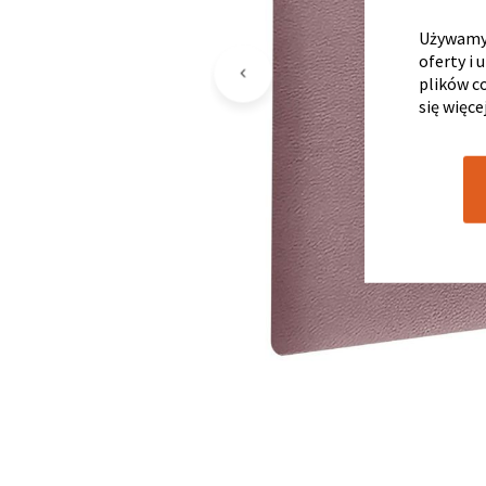
Używamy 
oferty i 
plików c
się więce