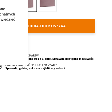
CLOSE
COOKIE
BAR
ane
jonalnych
40
50
90
owiedzieć
DODAJ DO KOSZYKA
DOSTAWA
do 8 tygodni.
O MONTAŻ SIĘ NIE MARTW!
Nasza ekipa wykona go za Ciebie. Sprawdź dostępne możliwości
CHCESZ ZOBACZYĆ PRODUKT NA ŻYWO?
Sprawdź, gdzie jest nasz najbliższy salon