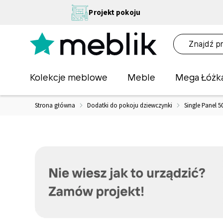
Przejdź
NA
Projekt pokoju
do
OŚĆ
treści
NA!
O
Kolekcje meblowe
Meble
Mega Łóżk
Strona główna
Dodatki do pokoju dziewczynki
Single Panel 5