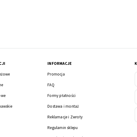
CJI
INFORMACJE
eżowe
Promocja
ne
FAQ
owe
Formy płatności
nawskie
Dostawa i montaż
Reklamacje i Zwroty
Regulamin sklepu