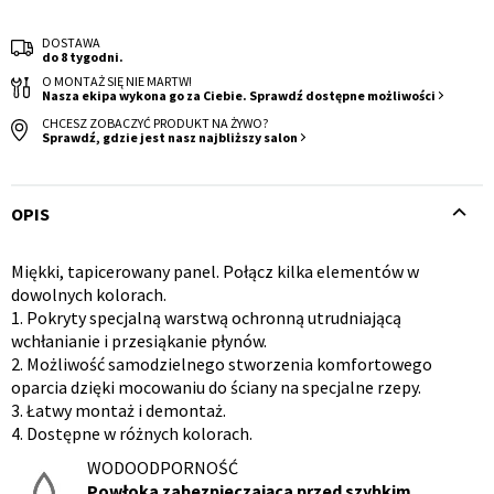
DOSTAWA
do 8 tygodni.
O MONTAŻ SIĘ NIE MARTW!
Nasza ekipa wykona go za Ciebie. Sprawdź dostępne możliwości
CHCESZ ZOBACZYĆ PRODUKT NA ŻYWO?
Sprawdź, gdzie jest nasz najbliższy salon
Krzesło i fotel
Wszystkie meble
OPIS
Miękki, tapicerowany panel. Połącz kilka elementów w
Opis
dowolnych kolorach.
1. Pokryty specjalną warstwą ochronną utrudniającą
produktu
wchłanianie i przesiąkanie płynów.
2. Możliwość samodzielnego stworzenia komfortowego
oparcia dzięki mocowaniu do ściany na specjalne rzepy.
3. Łatwy montaż i demontaż.
4. Dostępne w różnych kolorach.
WODOODPORNOŚĆ
Powłoka zabezpieczająca przed szybkim