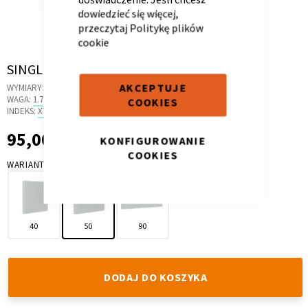
dowiedzieć się więcej,
przeczytaj
Politykę plików
cookie
Skip
SINGLE PANEL 50 STONE
Kontenerek
Półka i szafka wisząca
to
AKCEPTUJE
WYMIARY:
54 X 43 X 4 CM
the
WAGA:
1.7 KG
COOKIES
beginning
INDEKS:
XT.02
of
95,00 zł
95,00 zł
the
KONFIGUROWANIE
images
COOKIES
WARIANT
gallery
40
50
90
Toaletka
Skrzynia i stolik
DODAJ DO KOSZYKA