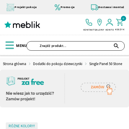
Przejdź
do
Projekt pokoju
Promocje
Dostawa i montaż
treści
0
KOSZYK
KONTAKT
SALONY
KONTO
SZU
MENU
Strona główna
Dodatki do pokoju dziewczynki
Single Panel 50 Stone
Wszystkie Kolekcje
Materace
Szafa
Łóżko
Pufy
Modułowe
Skip
RÓŻNE KOLORY!