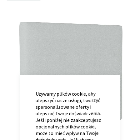
to
the
end
of
Panele ścienne
Biurko
Poduchy
Komoda
the
Wolnostojące
Stylowe
images
gallery
CLOSE
COOKIE
BAR
Używamy plików cookie, aby
ulepszyć nasze usługi, tworzyć
Wszystkie dodatki
Regał
Szafka RTV
spersonalizowane oferty i
Skandynawskie
Dziecięce
ulepszać Twoje doświadczenia.
Jeśli poniżej nie zaakceptujesz
opcjonalnych plików cookie,
może to mieć wpływ na Twoje
doświadczenie. Jeśli chcesz