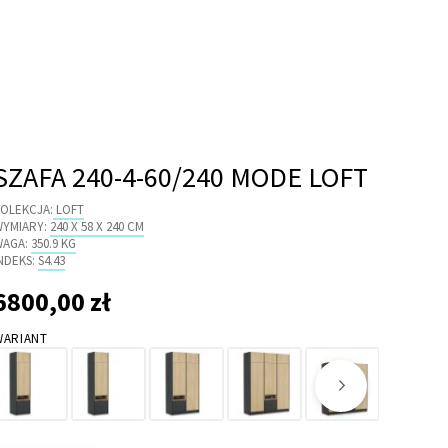
SZAFA 240-4-60/240 MODE LOFT
OLEKCJA:
LOFT
WYMIARY:
240 X 58 X 240 CM
WAGA:
350.9 KG
NDEKS:
S4.43
6800,00 zł
 800,00 zł
WARIANT
60/240L
60/240P
120/240
180/240
180/200
60/200P