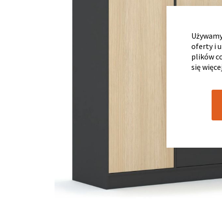
Używamy 
oferty i 
plików c
się więce