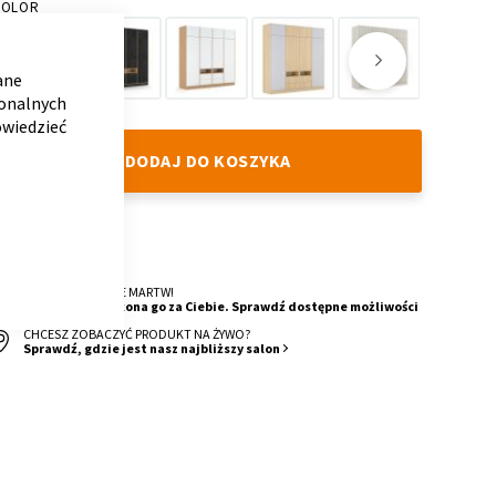
KOLOR
CLOSE
COOKIE
BAR
ane
jonalnych
Loft
Concrete
White
Grafline
SandLine
DarkLine
owiedzieć
Oak
Oak
DODAJ DO KOSZYKA
DOSTAWA
4 Tygodnie
O MONTAŻ SIĘ NIE MARTW!
Nasza ekipa wykona go za Ciebie. Sprawdź dostępne możliwości
CHCESZ ZOBACZYĆ PRODUKT NA ŻYWO?
Sprawdź, gdzie jest nasz najbliższy salon