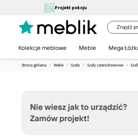
Przejdź
NA
Projekt pokoju
do
OŚĆ
treści
NA!
O
Kolekcje meblowe
Meble
Mega Łóżk
Strona główna
Meble
Szafa
Szafy czterodrzwiowe
Szaf