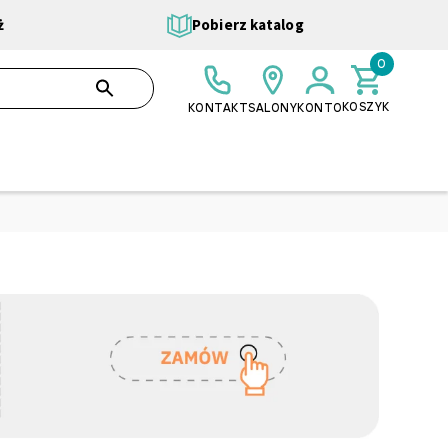
ż
Pobierz katalog
0
0,00 ZŁ
SZUKAJ
KOSZYK
KONTAKT
SALONY
KONTO