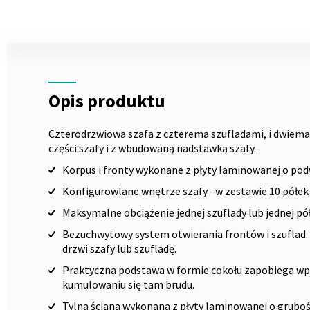
Skip
to
the
Opis
beginning
of
the
Opis produktu
images
gallery
Czterodrzwiowa szafa z czterema szufladami, i dwiem
części szafy i z wbudowaną nadstawką szafy.
Korpus i fronty wykonane z płyty laminowanej o pod
Konfigurowlane wnętrze szafy –w zestawie 10 półek o
Maksymalne obciążenie jednej szuflady lub jednej pół
Bezuchwytowy system otwierania frontów i szuflad. 
drzwi szafy lub szufladę.
Praktyczna podstawa w formie cokołu zapobiega w
kumulowaniu się tam brudu.
Tylna ściana wykonana z płyty laminowanej o grubo