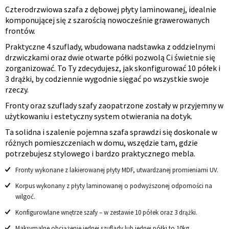
Czterodrzwiowa szafa z dębowej płyty laminowanej, idealnie
Opis
komponującej się z szarością nowocześnie grawerowanych
frontów.
produktu
Praktyczne 4 szuflady, wbudowana nadstawka z oddzielnymi
drzwiczkami oraz dwie otwarte półki pozwolą Ci świetnie się
zorganizować. To Ty zdecydujesz, jak skonfigurować 10 półek i
3 drążki, by codziennie wygodnie sięgać po wszystkie swoje
rzeczy.
Fronty oraz szuflady szafy zaopatrzone zostały w przyjemny w
użytkowaniu i estetyczny system otwierania na dotyk.
Ta solidna i szalenie pojemna szafa sprawdzi się doskonale w
różnych pomieszczeniach w domu, wszędzie tam, gdzie
potrzebujesz stylowego i bardzo praktycznego mebla.
Fronty wykonane z lakierowanej płyty MDF, utwardzanej promieniami UV.
Korpus wykonany z płyty laminowanej o podwyższonej odporności na
wilgoć.
Konfigurowlane wnętrze szafy – w zestawie 10 półek oraz 3 drążki.
Maksymalne obciążenie jednej szuflady lub jednej półki to 10kg.