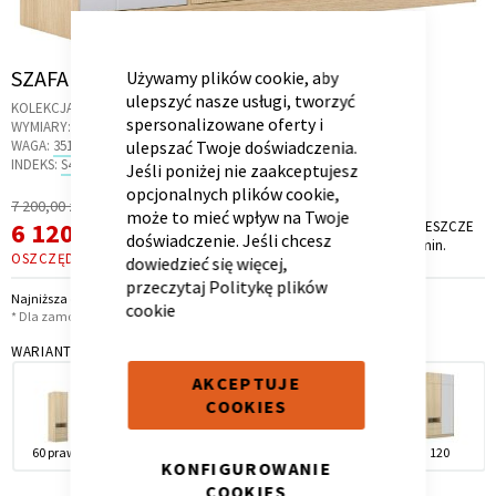
CLOSE
COOKIE
BAR
Skip
SZAFA 240-4-60/240 MODE GRAFLINE
Używamy plików cookie, aby
to
ulepszyć nasze usługi, tworzyć
KOLEKCJA:
GRAFLINE
the
spersonalizowane oferty i
Kontenerek
Półka i szafka wisząca
WYMIARY:
240 X 58 X 240 CM
beginning
WAGA:
351.9 KG
ulepszać Twoje doświadczenia.
of
INDEKS:
S4.43
Jeśli poniżej nie zaakceptujesz
the
opcjonalnych plików cookie,
Regularna
7 200,00 zł
images
może to mieć wpływ na Twoje
Cena
Cena
6 120,00 zł
PROMOCJA TRWA JESZCZE
gallery
*
doświadczenie. Jeśli chcesz
7 dni, 16 godz. i 25 min.
promocyjna
OSZCZĘDZASZ
1 080,00 ZŁ
dowiedzieć się więcej,
przeczytaj
Politykę plików
Najniższa cena z 30 dni przed obniżką: 6 120,00 zł
cookie
* Dla zamówień powyżej 6 999,00 zł
WARIANT
AKCEPTUJE
Toaletka
Skrzynia i stolik
COOKIES
60 prawa
60 lewa
120
180
120
KONFIGUROWANIE
COOKIES