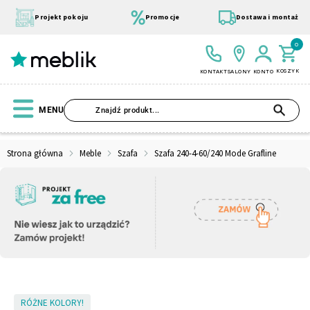
Przejdź
do
Projekt pokoju
Promocje
Dostawa i montaż
treści
0
KOSZYK
KONTAKT
SALONY
KONTO
SZU
MENU
Strona główna
Meble
Szafa
Szafa 240-4-60/240 Mode Grafline
Wszystkie Kolekcje
Materace
Szafa
Łóżko
Pufy
Modułowe
Skip
RÓŻNE KOLORY!