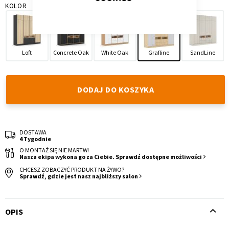
KOLOR
Loft
Concrete Oak
White Oak
Grafline
SandLine
Krzesło i fotel
Wszystkie meble
DODAJ DO KOSZYKA
DOSTAWA
4 Tygodnie
O MONTAŻ SIĘ NIE MARTW!
Nasza ekipa wykona go za Ciebie. Sprawdź dostępne możliwości
CHCESZ ZOBACZYĆ PRODUKT NA ŻYWO?
Sprawdź, gdzie jest nasz najbliższy salon
OPIS