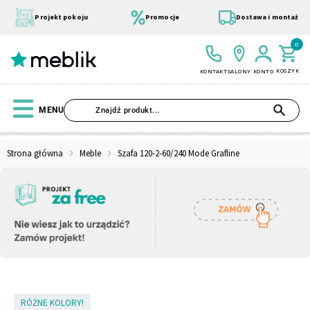
Przejdź
do
Projekt pokoju
Promocje
Dostawa i montaż
treści
0
KOSZYK
KONTAKT
SALONY
KONTO
SZU
MENU
Strona główna
Meble
Szafa 120-2-60/240 Mode Grafline
Wszystkie Kolekcje
Materace
Szafa
Łóżko
Pufy
Modułowe
Skip
RÓŻNE KOLORY!