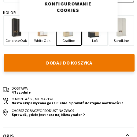
KONFIGUROWANIE
COOKIES
KOLOR
Concrete Oak
White Oak
Grafline
Loft
SandLine
Krzesło i fotel
Wszystkie meble
DODAJ DO KOSZYKA
DOSTAWA
4 Tygodnie
O MONTAŻ SIĘ NIE MARTW!
Nasza ekipa wykona go za Ciebie. Sprawdź dostępne możliwości
CHCESZ ZOBACZYĆ PRODUKT NA ŻYWO?
Sprawdź, gdzie jest nasz najbliższy salon
OPIS