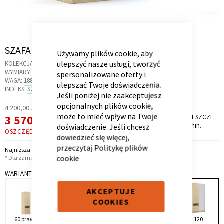
CLOSE
COOKIE
BAR
Skip
SZAFA 120-2-60/240 MODE GRAFLINE
Używamy plików cookie, aby
Kontenerek
Półka i szafka wisząca
to
ulepszyć nasze usługi, tworzyć
KOLEKCJA:
GRAFLINE
the
WYMIARY:
120.6 X 58 X 240 CM
spersonalizowane oferty i
beginning
WAGA:
188.2 KG
ulepszać Twoje doświadczenia.
of
INDEKS:
S2.43
Jeśli poniżej nie zaakceptujesz
the
opcjonalnych plików cookie,
Regularna
4 200,00 zł
images
może to mieć wpływ na Twoje
Cena
Cena
3 570,00 zł
PROMOCJA TRWA JESZCZE
gallery
*
8 dni, 10 godz. i 23 min.
doświadczenie. Jeśli chcesz
promocyjna
OSZCZĘDZASZ
630,00 ZŁ
dowiedzieć się więcej,
przeczytaj
Politykę plików
Najniższa cena z 30 dni przed obniżką: 3 570,00 zł
cookie
* Dla zamówień powyżej 6 999,00 zł
WARIANT
Toaletka
Skrzynia i stolik
AKCEPTUJE
COOKIES
60 prawa
60 lewa
120
180
120