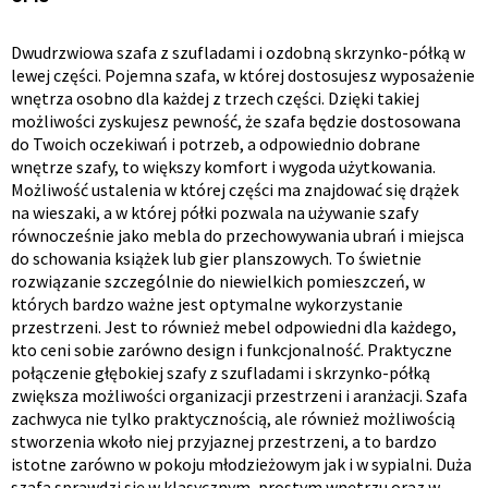
Dwudrzwiowa szafa z szufladami i ozdobną skrzynko-półką w
Opis
lewej części. Pojemna szafa, w której dostosujesz wyposażenie
wnętrza osobno dla każdej z trzech części. Dzięki takiej
produktu
możliwości zyskujesz pewność, że szafa będzie dostosowana
do Twoich oczekiwań i potrzeb, a odpowiednio dobrane
wnętrze szafy, to większy komfort i wygoda użytkowania.
Możliwość ustalenia w której części ma znajdować się drążek
na wieszaki, a w której półki pozwala na używanie szafy
równocześnie jako mebla do przechowywania ubrań i miejsca
do schowania książek lub gier planszowych. To świetnie
rozwiązanie szczególnie do niewielkich pomieszczeń, w
których bardzo ważne jest optymalne wykorzystanie
przestrzeni. Jest to również mebel odpowiedni dla każdego,
kto ceni sobie zarówno design i funkcjonalność. Praktyczne
połączenie głębokiej szafy z szufladami i skrzynko-półką
zwiększa możliwości organizacji przestrzeni i aranżacji. Szafa
zachwyca nie tylko praktycznością, ale również możliwością
stworzenia wkoło niej przyjaznej przestrzeni, a to bardzo
istotne zarówno w pokoju młodzieżowym jak i w sypialni. Duża
szafa sprawdzi się w klasycznym, prostym wnętrzu oraz w