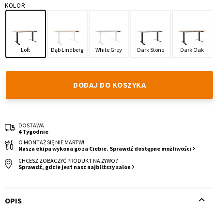
KOLOR
Loft
Dąb Lindberg
White Grey
Dark Stone
Dark Oak
Krzesło i fotel
Wszystkie meble
DODAJ DO KOSZYKA
DOSTAWA
4 Tygodnie
O MONTAŻ SIĘ NIE MARTW!
Nasza ekipa wykona go za Ciebie. Sprawdź dostępne możliwości
CHCESZ ZOBACZYĆ PRODUKT NA ŻYWO?
Sprawdź, gdzie jest nasz najbliższy salon
OPIS