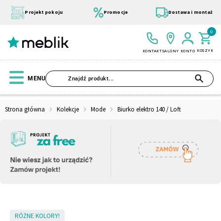
Przejdź
do
Projekt pokoju
Promocje
Dostawa i montaż
treści
0
KOSZYK
KONTAKT
SALONY
KONTO
SZU
MENU
Strona główna
Kolekcje
Mode
Biurko elektro 140 / Loft
Wszystkie Kolekcje
Materace
Szafa
Łóżko
Pufy
Modułowe
Skip
RÓŻNE KOLORY!