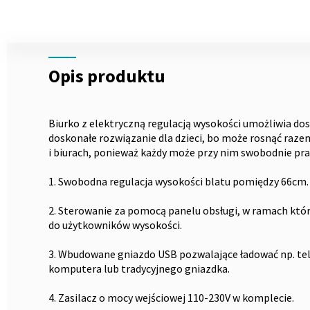
Skip
to
the
Opis
beginning
Opis produktu
of
the
images
gallery
Biurko z elektryczną regulacją wysokości umożliwia do
doskonałe rozwiązanie dla dzieci, bo może rosnąć razem
i biurach, ponieważ każdy może przy nim swobodnie pra
1. Swobodna regulacja wysokości blatu pomiędzy 66cm. 
2. Sterowanie za pomocą panelu obsługi, w ramach kt
do użytkowników wysokości.
3. Wbudowane gniazdo USB pozwalające ładować np. tel
komputera lub tradycyjnego gniazdka.
4. Zasilacz o mocy wejściowej 110-230V w komplecie.