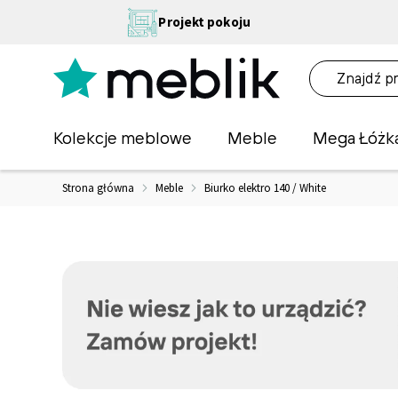
Przejdź
NA
Projekt pokoju
do
OŚĆ
treści
NA!
O
Kolekcje meblowe
Meble
Mega Łóżk
Strona główna
Meble
Biurko elektro 140 / White