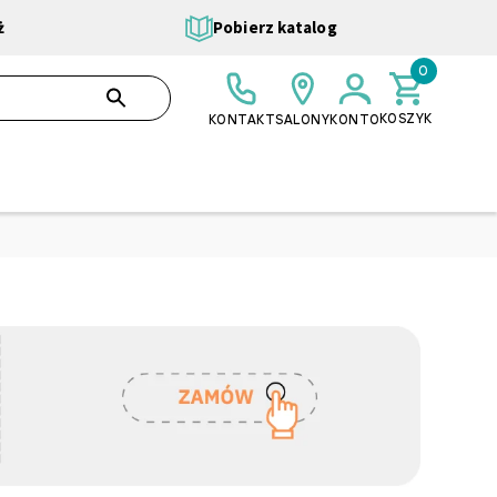
ż
Pobierz katalog
0
0,00 ZŁ
SZUKAJ
KOSZYK
KONTAKT
SALONY
KONTO