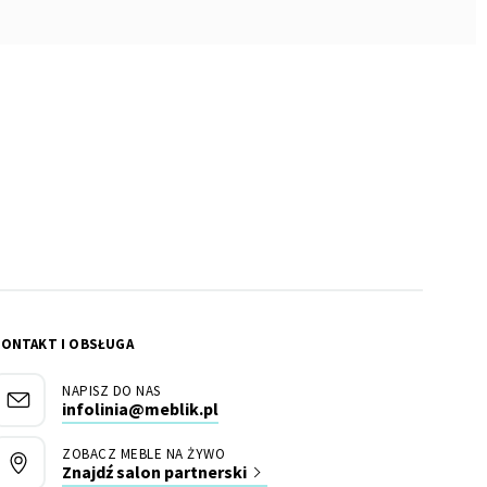
KONTAKT I OBSŁUGA
NAPISZ DO NAS
infolinia@meblik.pl
ZOBACZ MEBLE NA ŻYWO
Znajdź salon partnerski