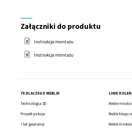
Załączniki
do
Załączniki do produktu
produktu
Instrukcja montażu
Instrukcja montażu
7X DLACZEGO MEBLIK
LINIE KOLEK
Technologia 3D
Meble młodzi
Projekt pokoju
Meble klasycz
7 lat gwarancji
Meble moduł