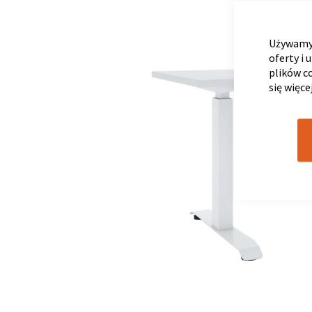
Używamy 
oferty i 
plików c
się więce