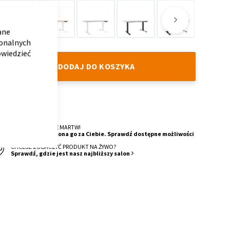
CLOSE
COOKIE
BAR
ane
Loft
Dąb
White
Dark
Dark
White
jonalnych
Lindberg
Grey
Stone
Oak
Oak
owiedzieć
DODAJ DO KOSZYKA
DOSTAWA
4 Tygodnie
O MONTAŻ SIĘ NIE MARTW!
Nasza ekipa wykona go za Ciebie. Sprawdź dostępne możliwości
CHCESZ ZOBACZYĆ PRODUKT NA ŻYWO?
Sprawdź, gdzie jest nasz najbliższy salon