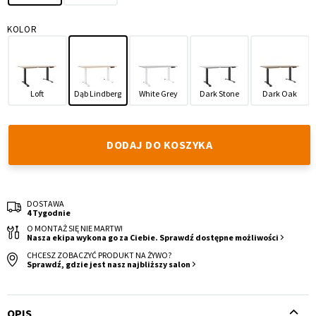
KOLOR
Loft
Dąb Lindberg
White Grey
Dark Stone
Dark Oak
Krzesło i fotel
Wszystkie meble
DODAJ DO KOSZYKA
DOSTAWA
4 Tygodnie
O MONTAŻ SIĘ NIE MARTW!
Nasza ekipa wykona go za Ciebie. Sprawdź dostępne możliwości
CHCESZ ZOBACZYĆ PRODUKT NA ŻYWO?
Sprawdź, gdzie jest nasz najbliższy salon
OPIS