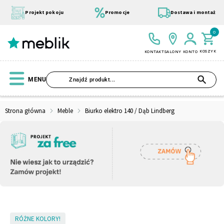
Przejdź
do
Projekt pokoju
Promocje
Dostawa i montaż
treści
0
KOSZYK
KONTAKT
SALONY
KONTO
SZU
MENU
Strona główna
Meble
Biurko elektro 140 / Dąb Lindberg
Wszystkie Kolekcje
Materace
Szafa
Łóżko
Pufy
Modułowe
Skip
RÓŻNE KOLORY!