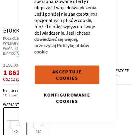
spersonalizowane oferty i
ulepszać Twoje doświadczenia.
Jeśli poniżej nie zaakceptujesz
opcjonalnych plików cookie,
może to mieć wpływ na Twoje
Skip
BIURKO ELEKTRO 140 / DĄB LINDBERG
doświadczenie. Jeśli chcesz
Kontenerek
Półka i szafka wisząca
to
KOLEKCJA:
SANDLINE
dowiedzieć się więcej,
the
WYMIARY:
140 X 70 X 66 CM
przeczytaj
Politykę plików
beginning
WAGA:
49 KG
cookie
of
INDEKS:
BF.24
the
Regularna
2 190,00 zł
images
Cena
Cena
1 862,00 zł
PROMOCJA TRWA JESZCZE
AKCEPTUJE
gallery
*
10 dni, 5 godz. i 59 min.
promocyjna
COOKIES
OSZCZĘDZASZ
328,00 ZŁ
Najniższa cena z 30 dni przed obniżką: 1 862,00 zł
KONFIGUROWANIE
* Dla zamówień powyżej 6 999,00 zł
COOKIES
WARIANT
Toaletka
Skrzynia i stolik
140
160