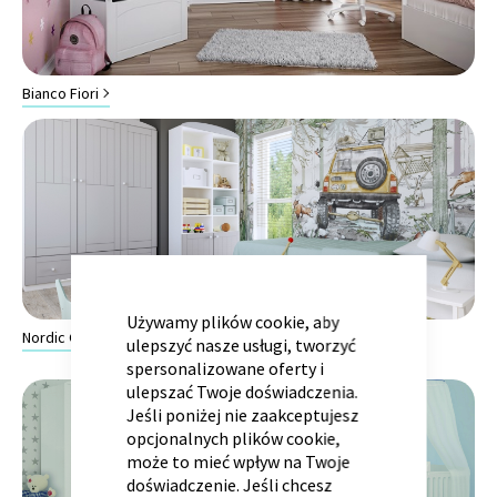
Bianco Fiori
Kontenerek
Półka i szafka wisząca
CLOSE
COOKIE
BAR
Używamy plików cookie, aby
Nordic Grey
ulepszyć nasze usługi, tworzyć
spersonalizowane oferty i
ulepszać Twoje doświadczenia.
Toaletka
Skrzynia i stolik
Jeśli poniżej nie zaakceptujesz
opcjonalnych plików cookie,
może to mieć wpływ na Twoje
doświadczenie. Jeśli chcesz