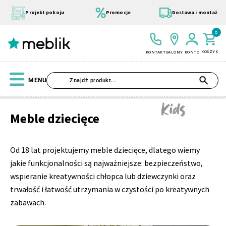
Strona
Przejdź
do
główna
Projekt pokoju
Promocje
Dostawa i montaż
treści
Kolekcje
0
Kids
KOSZYK
KONTAKT
SALONY
KONTO
SZU
MENU
Meble dziecięce
Wszystkie Kolekcje
Materace
Szafa
Łóżko
Pufy
Modułowe
Od 18 lat projektujemy meble dziecięce, dlatego wiemy
jakie funkcjonalności są najważniejsze: bezpieczeństwo,
wspieranie kreatywności chłopca lub dziewczynki oraz
trwałość i łatwość utrzymania w czystości po kreatywnych
zabawach.