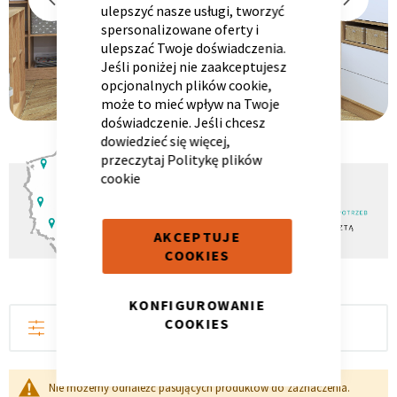
ulepszyć nasze usługi, tworzyć
spersonalizowane oferty i
ulepszać Twoje doświadczenia.
Jeśli poniżej nie zaakceptujesz
Panele ścienne
Biurko
Poduchy
Komoda
Wolnostojące
Stylowe
opcjonalnych plików cookie,
może to mieć wpływ na Twoje
doświadczenie. Jeśli chcesz
dowiedzieć się więcej,
przeczytaj
Politykę plików
cookie
AKCEPTUJE
COOKIES
Wszystkie dodatki
Regał
Szafka RTV
KONFIGUROWANIE
Skandynawskie
Dziecięce
COOKIES
FILTRUJ
Nie możemy odnaleźć pasujących produktów do zaznaczenia.