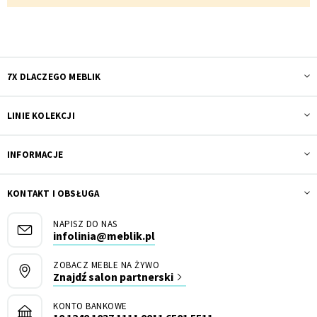
7X DLACZEGO MEBLIK
Kontenerek
Półka i szafka wisząca
LINIE KOLEKCJI
INFORMACJE
KONTAKT I OBSŁUGA
NAPISZ DO NAS
infolinia@meblik.pl
Toaletka
Skrzynia i stolik
ZOBACZ MEBLE NA ŻYWO
Znajdź salon partnerski
KONTO BANKOWE