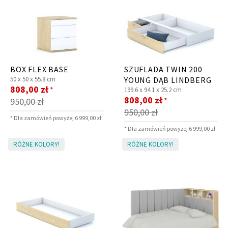
BOX FLEX BASE
SZUFLADA TWIN 200
50 x
50 x
55.8 cm
YOUNG DĄB LINDBERG
Cena
808,00 zł
*
199.6 x
94.1 x
25.2 cm
promocyjna
Cena
808,00 zł
*
950,00 zł
promocyjna
950,00 zł
* Dla zamówień powyżej 6 999,00 zł
* Dla zamówień powyżej 6 999,00 zł
RÓŻNE KOLORY!
RÓŻNE KOLORY!