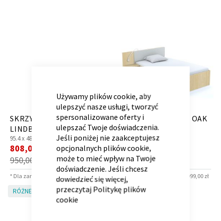
Kontenerek
Półka i szafka wisząca
CLOSE
COOKIE
BAR
Używamy plików cookie, aby
ulepszyć nasze usługi, tworzyć
spersonalizowane oferty i
SKRZYNIA MODE OAK
ŁÓŻKO SN 120 P=L OAK
ulepszać Twoje doświadczenia.
LINDBERG
LINDBERG STONE
Jeśli poniżej nie zaakceptujesz
95.4 x
48 x
43.7 cm
203.6 x
165.4 x
43.7 cm
Cena
Cena
808,00 zł
1 785,00 zł
opcjonalnych plików cookie,
*
*
promocyjna
promocyjna
może to mieć wpływ na Twoje
950,00 zł
2 100,00 zł
doświadczenie. Jeśli chcesz
Toaletka
Skrzynia i stolik
* Dla zamówień powyżej 6 999,00 zł
* Dla zamówień powyżej 6 999,00 zł
dowiedzieć się więcej,
przeczytaj
Politykę plików
RÓŻNE KOLORY!
RÓŻNE KOLORY!
cookie