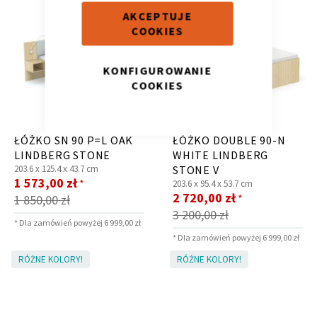
AKCEPTUJE
COOKIES
KONFIGUROWANIE
COOKIES
Krzesło i fotel
Wszystkie meble
ŁÓŻKO SN 90 P=L OAK
ŁÓŻKO DOUBLE 90-N
LINDBERG STONE
WHITE LINDBERG
203.6 x
125.4 x
43.7 cm
STONE V
Cena
1 573,00 zł
*
203.6 x
95.4 x
53.7 cm
promocyjna
Cena
2 720,00 zł
*
1 850,00 zł
promocyjna
3 200,00 zł
* Dla zamówień powyżej 6 999,00 zł
* Dla zamówień powyżej 6 999,00 zł
RÓŻNE KOLORY!
RÓŻNE KOLORY!