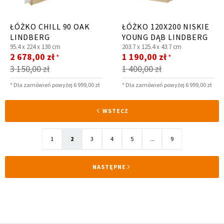
ŁÓŻKO CHILL 90 OAK
ŁÓŻKO 120X200 NISKIE
LINDBERG
YOUNG DĄB LINDBERG
95.4 x
224 x
130 cm
203.7 x
125.4 x
43.7 cm
Cena
Cena
2 678,00 zł
1 190,00 zł
*
*
promocyjna
promocyjna
3 150,00 zł
1 400,00 zł
* Dla zamówień powyżej 6 999,00 zł
* Dla zamówień powyżej 6 999,00 zł
Strona
STRONA
WSTECZ
Strona
Aktualnie
Strona
Strona
Strona
Strona
1
2
3
4
5
...
9
czytasz
STRONA
NASTĘPNE
stronę