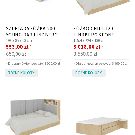
SZUFLADA ŁÓŻKA 200
ŁÓŻKO CHILL 120
YOUNG DĄB LINDBERG
LINDBERG STONE
199 x
85 x
23 cm
125.4 x
224 x
130 cm
Cena
Cena
553,00 zł
3 018,00 zł
*
*
promocyjna
promocyjna
650,00 zł
3 550,00 zł
* Dla zamówień powyżej 6 999,00 zł
* Dla zamówień powyżej 6 999,00 zł
RÓŻNE KOLORY!
RÓŻNE KOLORY!