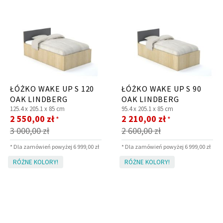
ŁÓŻKO WAKE UP S 120
ŁÓŻKO WAKE UP S 90
OAK LINDBERG
OAK LINDBERG
125.4 x
205.1 x
85 cm
95.4 x
205.1 x
85 cm
Cena
Cena
2 550,00 zł
2 210,00 zł
*
*
promocyjna
promocyjna
3 000,00 zł
2 600,00 zł
* Dla zamówień powyżej 6 999,00 zł
* Dla zamówień powyżej 6 999,00 zł
RÓŻNE KOLORY!
RÓŻNE KOLORY!