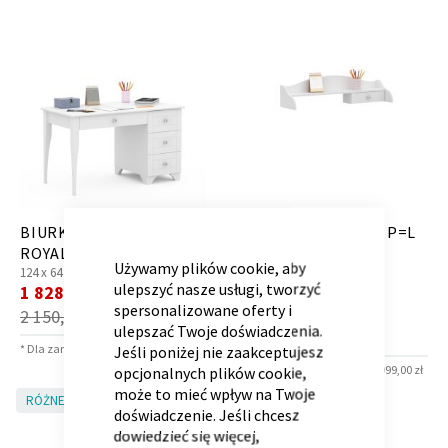
Kontenerek
Półka i szafka wisząca
CLOSE
BIURKO 120 PRAWE
SEKRETARZYK 120 P=L
COOKIE
ROYAL WHITE
RESTYLE WHITE
BAR
Używamy plików cookie, aby
124 x
64 x
74 cm
CRYSTAL
ulepszyć nasze usługi, tworzyć
Cena
1 828,00 zł
*
121.2 x
30 x
28 cm
spersonalizowane oferty i
promocyjna
Cena
298,00 zł
*
2 150,00 zł
ulepszać Twoje doświadczenia.
promocyjna
350,00 zł
* Dla zamówień powyżej 6 999,00 zł
Jeśli poniżej nie zaakceptujesz
Toaletka
Skrzynia i stolik
* Dla zamówień powyżej 6 999,00 zł
opcjonalnych plików cookie,
może to mieć wpływ na Twoje
RÓŻNE KOLORY!
RÓŻNE KOLORY!
doświadczenie. Jeśli chcesz
dowiedzieć się więcej,