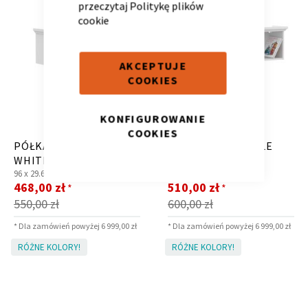
przeczytaj
Politykę plików
cookie
AKCEPTUJE
COOKIES
Krzesło i fotel
Wszystkie meble
KONFIGUROWANIE
COOKIES
PÓŁKA 90 RESTYLE
PÓŁKA 120 RESTYLE
WHITE
WHITE
96 x
29.6 x
38.8 cm
126 x
29.6 x
38.8 cm
Cena
Cena
468,00 zł
510,00 zł
*
*
promocyjna
promocyjna
550,00 zł
600,00 zł
* Dla zamówień powyżej 6 999,00 zł
* Dla zamówień powyżej 6 999,00 zł
RÓŻNE KOLORY!
RÓŻNE KOLORY!