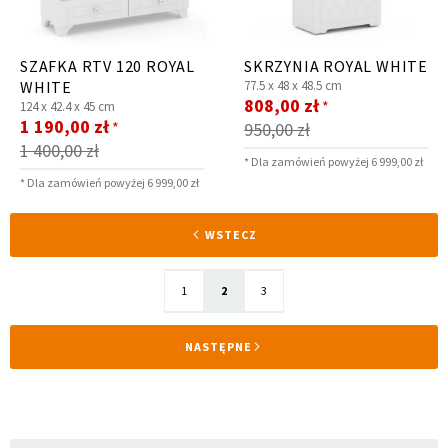
SZAFKA RTV 120 ROYAL
SKRZYNIA ROYAL WHITE
WHITE
77.5 x
48 x
48.5 cm
Cena
808,00 zł
*
124 x
42.4 x
45 cm
Cena
promocyjna
1 190,00 zł
*
950,00 zł
promocyjna
1 400,00 zł
* Dla zamówień powyżej 6 999,00 zł
* Dla zamówień powyżej 6 999,00 zł
Strona
STRONA
WSTECZ
Strona
Aktualnie
Strona
1
2
3
czytasz
STRONA
NASTĘPNE
stronę