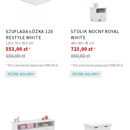
SZUFLADA ŁÓŻKA 120
STOLIK NOCNY ROYAL
RESTYLE WHITE
WHITE
120 x
70 x
20.5 cm
44 x
44 x
45 cm
Cena
Cena
553,00 zł
723,00 zł
*
*
promocyjna
promocyjna
650,00 zł
850,00 zł
* Dla zamówień powyżej 6 999,00 zł
* Dla zamówień powyżej 6 999,00 zł
RÓŻNE KOLORY!
RÓŻNE KOLORY!