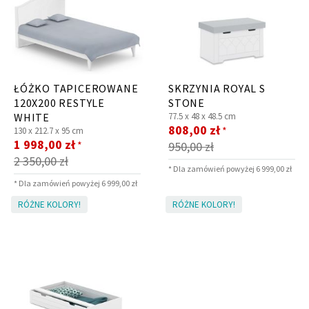
ŁÓŻKO TAPICEROWANE
SKRZYNIA ROYAL S
120X200 RESTYLE
STONE
WHITE
77.5 x
48 x
48.5 cm
Cena
808,00 zł
*
130 x
212.7 x
95 cm
Cena
promocyjna
1 998,00 zł
*
950,00 zł
promocyjna
2 350,00 zł
* Dla zamówień powyżej 6 999,00 zł
* Dla zamówień powyżej 6 999,00 zł
RÓŻNE KOLORY!
RÓŻNE KOLORY!