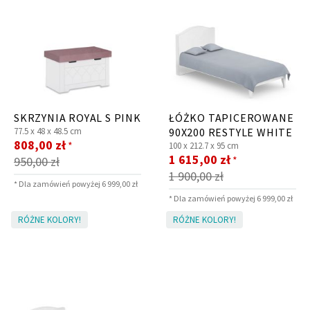
SKRZYNIA ROYAL S PINK
ŁÓŻKO TAPICEROWANE
77.5 x
48 x
48.5 cm
90X200 RESTYLE WHITE
Cena
808,00 zł
*
100 x
212.7 x
95 cm
promocyjna
Cena
1 615,00 zł
*
950,00 zł
promocyjna
1 900,00 zł
* Dla zamówień powyżej 6 999,00 zł
* Dla zamówień powyżej 6 999,00 zł
RÓŻNE KOLORY!
RÓŻNE KOLORY!