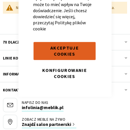
może to mieć wpływ na Twoje
Nie możemy odnaleźć pasujących produktów do zaznaczenia.
doświadczenie. Jeśli chcesz
dowiedzieć się więcej,
przeczytaj
Politykę plików
Panele ścienne
Biurko
Poduchy
Komoda
Wolnostojące
Stylowe
cookie
7X DLACZEGO MEBLIK
AKCEPTUJE
COOKIES
LINIE KOLEKCJI
KONFIGUROWANIE
INFORMACJE
COOKIES
KONTAKT I OBSŁUGA
Wszystkie dodatki
Regał
Szafka RTV
Skandynawskie
Dziecięce
NAPISZ DO NAS
infolinia@meblik.pl
ZOBACZ MEBLE NA ŻYWO
Znajdź salon partnerski