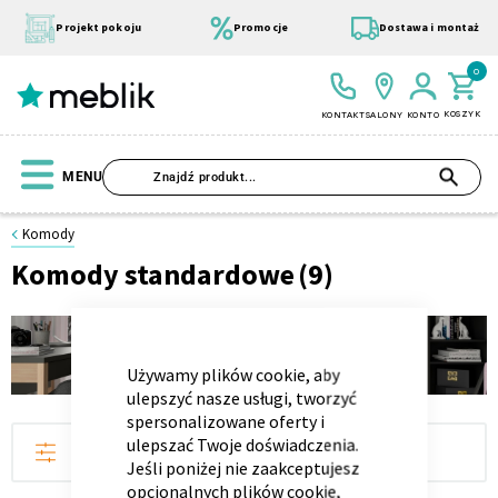
Przejdź
do
Projekt pokoju
Promocje
Dostawa i montaż
treści
0
KOSZYK
KONTAKT
SALONY
KONTO
SZU
MENU
Strona
Komody
główna
Komody standardowe
(9)
Meble
Wszystkie Kolekcje
Materace
Szafa
Łóżko
Pufy
Modułowe
CLOSE
Komody
COOKIE
BAR
Komody
Używamy plików cookie, aby
standardowe
ulepszyć nasze usługi, tworzyć
spersonalizowane oferty i
ulepszać Twoje doświadczenia.
FILTRUJ
Jeśli poniżej nie zaakceptujesz
opcjonalnych plików cookie,