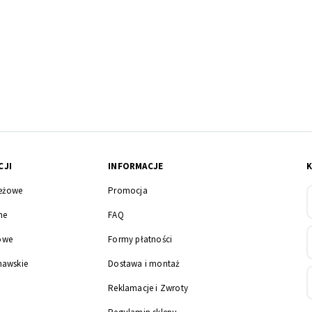
CJI
INFORMACJE
eżowe
Promocja
ne
FAQ
owe
Formy płatności
nawskie
Dostawa i montaż
Reklamacje i Zwroty