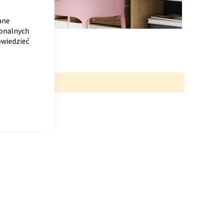
CLOSE
COOKIE
BAR
ane
jonalnych
owiedzieć