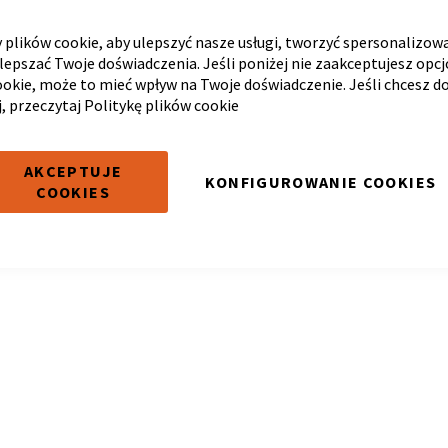
plików cookie, aby ulepszyć nasze usługi, tworzyć spersonalizow
ulepszać Twoje doświadczenia. Jeśli poniżej nie zaakceptujesz opc
ookie, może to mieć wpływ na Twoje doświadczenie. Jeśli chcesz d
j, przeczytaj
Politykę plików cookie
możemy odnaleźć pasujących produktów do zaznaczenia.
AKCEPTUJE
KONFIGUROWANIE COOKIES
COOKIES