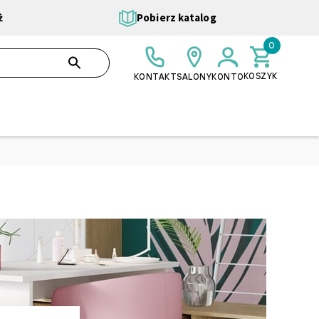
ż
Pobierz katalog
0
0,00 ZŁ
SZUKAJ
KOSZYK
KONTAKT
SALONY
KONTO