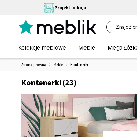
Przejdź
NA
Projekt pokoju
do
OŚĆ
treści
NA!
O
Kolekcje meblowe
Meble
Mega Łóżk
Strona główna
Meble
Kontenerki
Kontenerki
(23)