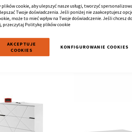
plików cookie, aby ulepszyć nasze usługi, tworzyć spersonalizow
ulepszać Twoje doświadczenia. Jeśli poniżej nie zaakceptujesz opc
ookie, może to mieć wpływ na Twoje doświadczenie. Jeśli chcesz d
 55 UNI WHITE
KOMODA 55 X WHITE
j, przeczytaj
Politykę plików cookie
4.4 cm
55 x
45 x
104.4 cm
0 zł
1 400,00 zł
AKCEPTUJE
KONFIGUROWANIE COOKIES
COOKIES
LORY!
RÓŻNE KOLORY!