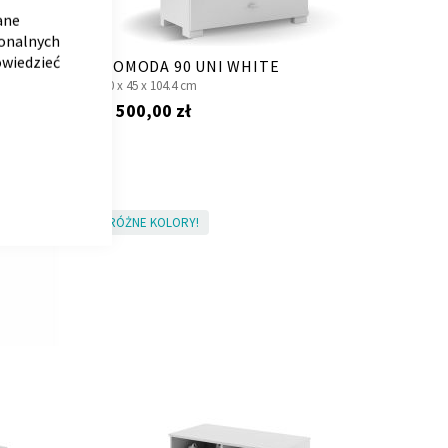
COOKIE
BAR
ane
jonalnych
owiedzieć
KOMODA 90 UNI WHITE
90 x
45 x
104.4 cm
1 500,00 zł
RÓŻNE KOLORY!