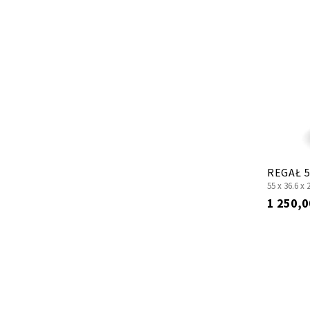
REGAŁ 5
55 x
36.6 x
1 250,0
Strona