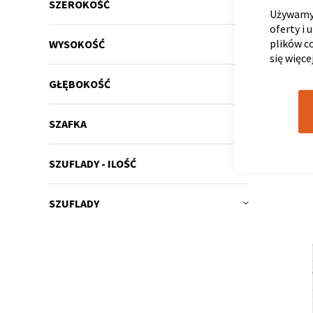
SZEROKOŚĆ
Używamy 
oferty i 
plików c
WYSOKOŚĆ
KOMODA
się więce
55 x
45 x
10
1 300,0
GŁĘBOKOŚĆ
SZAFKA
RÓŻNE KO
SZUFLADY - ILOŚĆ
SZUFLADY