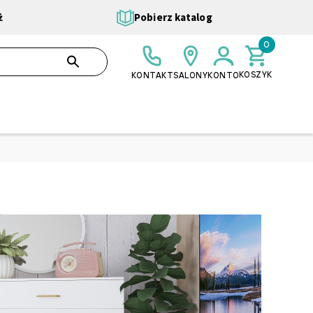
ż
Pobierz katalog
0
0,00 ZŁ
SZUKAJ
KOSZYK
KONTAKT
SALONY
KONTO