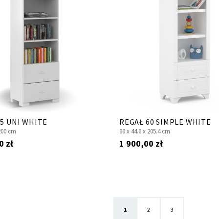
5 UNI WHITE
REGAŁ 60 SIMPLE WHITE
200 cm
66 x
44.6 x
205.4 cm
0 zł
1 900,00 zł
Aktualnie czytasz stronę
Strona
Strona
1
2
3