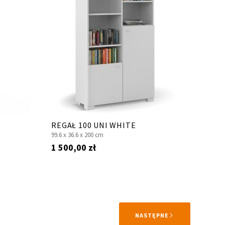
REGAŁ 100 UNI WHITE
99.6 x
36.6 x
200 cm
1 500,00 zł
STRONA
NASTĘPNE