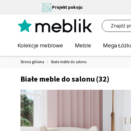
Przejdź
NA
Projekt pokoju
do
OŚĆ
treści
NA!
O
Kolekcje meblowe
Meble
Mega Łóżk
Strona główna
Białe meble do salonu
Białe meble do salonu
(32)