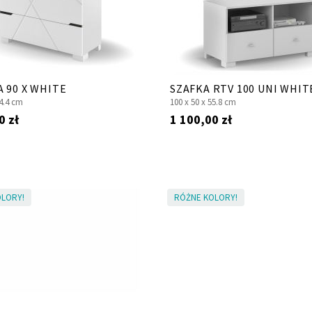
 90 X WHITE
SZAFKA RTV 100 UNI WHIT
4.4 cm
100 x
50 x
55.8 cm
0 zł
1 100,00 zł
LORY!
RÓŻNE KOLORY!