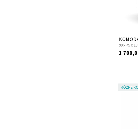
KOMODA
90 x
45 x
10
1 700,0
RÓŻNE KO