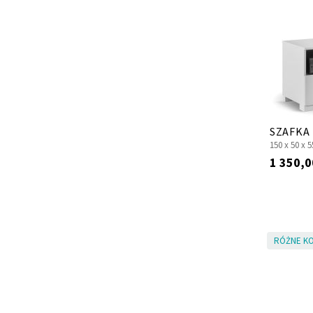
SZAFKA 
150 x
50 x
5
1 350,0
RÓŻNE KO