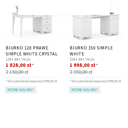
Krzesło i fotel
Wszystkie meble
BIURKO 120 PRAWE
BIURKO 150 SIMPLE
SIMPLE WHITE CRYSTAL
WHITE
124 x
64 x
74 cm
154 x
64 x
74 cm
Cena
Cena
1 828,00 zł
1 998,00 zł
*
*
promocyjna
promocyjna
2 150,00 zł
2 350,00 zł
* Dla zamówień powyżej 6 999,00 zł
* Dla zamówień powyżej 6 999,00 zł
RÓŻNE KOLORY!
RÓŻNE KOLORY!