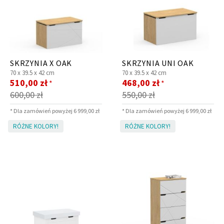
SKRZYNIA X OAK
SKRZYNIA UNI OAK
70 x
39.5 x
42 cm
70 x
39.5 x
42 cm
Cena
Cena
510,00 zł
468,00 zł
*
*
promocyjna
promocyjna
600,00 zł
550,00 zł
* Dla zamówień powyżej 6 999,00 zł
* Dla zamówień powyżej 6 999,00 zł
RÓŻNE KOLORY!
RÓŻNE KOLORY!