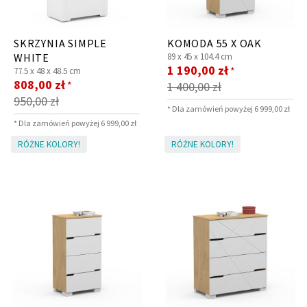
SKRZYNIA SIMPLE
KOMODA 55 X OAK
WHITE
89 x
45 x
104.4 cm
Cena
1 190,00 zł
*
77.5 x
48 x
48.5 cm
Cena
promocyjna
808,00 zł
*
1 400,00 zł
promocyjna
950,00 zł
* Dla zamówień powyżej 6 999,00 zł
* Dla zamówień powyżej 6 999,00 zł
RÓŻNE KOLORY!
RÓŻNE KOLORY!