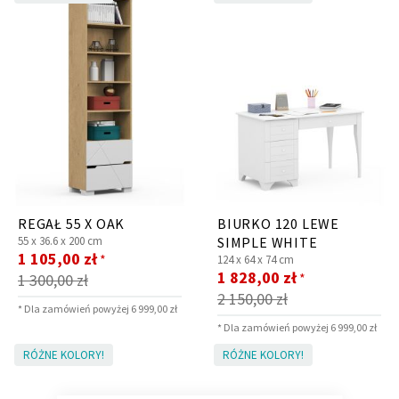
Panele ścienne
Biurko
Poduchy
Komoda
Wolnostojące
Stylowe
REGAŁ 55 X OAK
BIURKO 120 LEWE
55 x
36.6 x
200 cm
SIMPLE WHITE
Cena
1 105,00 zł
*
124 x
64 x
74 cm
promocyjna
Cena
1 828,00 zł
*
1 300,00 zł
Wszystkie dodatki
Regał
Szafka RTV
promocyjna
2 150,00 zł
Skandynawskie
Dziecięce
* Dla zamówień powyżej 6 999,00 zł
* Dla zamówień powyżej 6 999,00 zł
RÓŻNE KOLORY!
RÓŻNE KOLORY!