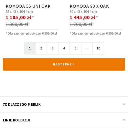
KOMODA 55 UNI OAK
KOMODA 90 X OAK
55 x
45 x
104.4 cm
90 x
45 x
104.4 cm
Cena
Cena
1 105,00 zł
1 445,00 zł
*
*
promocyjna
promocyjna
1 300,00 zł
1 700,00 zł
* Dla zamówień powyżej 6 999,00 zł
* Dla zamówień powyżej 6 999,00 zł
Strona
Aktualnie
Strona
Strona
Strona
Strona
Strona
1
2
3
4
5
...
10
czytasz
STRONA
NASTĘPNE
stronę
7X DLACZEGO MEBLIK
LINIE KOLEKCJI