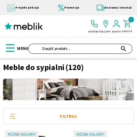
Przejdź
do
Projekt pokoju
Promocje
Dostawa i montaż
treści
0
KOSZYK
KONTAKT
SALONY
KONTO
SZU
MENU
Strona
Meble do sypialni
(120)
główna
Meble
do
Wszystkie Kolekcje
Materace
Szafa
Łóżko
Pufy
Modułowe
sypialni
FILTRUJ
RÓŻNE KOLORY!
RÓŻNE KOLORY!