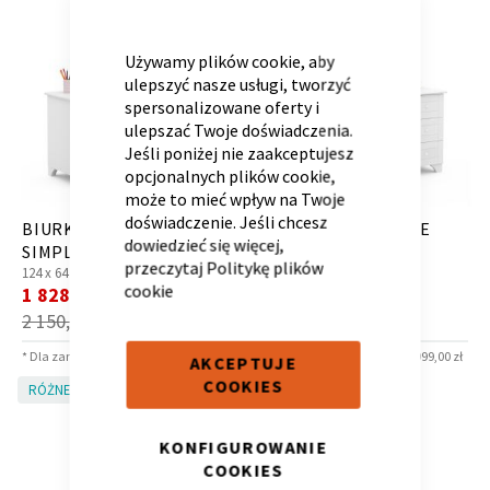
CLOSE
COOKIE
BAR
Używamy plików cookie, aby
ulepszyć nasze usługi, tworzyć
spersonalizowane oferty i
Kontenerek
Półka i szafka wisząca
ulepszać Twoje doświadczenia.
Jeśli poniżej nie zaakceptujesz
opcjonalnych plików cookie,
może to mieć wpływ na Twoje
doświadczenie. Jeśli chcesz
BIURKO 120 LEWE
BIURKO 120 PRAWE
dowiedzieć się więcej,
SIMPLE WHITE CRYSTAL
SIMPLE WHITE
przeczytaj
Politykę plików
124 x
64 x
74 cm
124 x
64 x
74 cm
cookie
Cena
Cena
1 828,00 zł
1 828,00 zł
*
*
promocyjna
promocyjna
2 150,00 zł
2 150,00 zł
* Dla zamówień powyżej 6 999,00 zł
* Dla zamówień powyżej 6 999,00 zł
AKCEPTUJE
COOKIES
Toaletka
Skrzynia i stolik
RÓŻNE KOLORY!
RÓŻNE KOLORY!
KONFIGUROWANIE
COOKIES