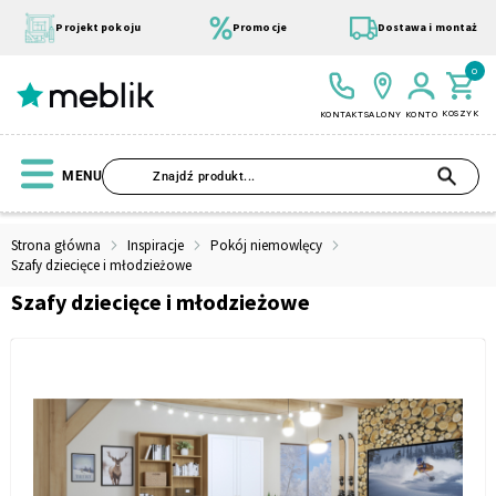
Przejdź
do
Projekt pokoju
Promocje
Dostawa i montaż
treści
0
KOSZYK
KONTAKT
SALONY
KONTO
SZU
MENU
Strona główna
Inspiracje
Pokój niemowlęcy
Szafy dziecięce i młodzieżowe
Szafy dziecięce i młodzieżowe
Wszystkie Kolekcje
Materace
Szafa
Łóżko
Pufy
Modułowe