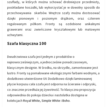
szuflady, w których można schować drobniejsze przedmioty,
poskładane koszulki, lub wykorzystać je w dowolny sposób do
przechowywania skarbów. Wnętrze szafy można dostosować
dzięki pionowym i poziomym drążkom, oraz czterem
regulowanym półkom. Fronty są ozdobione unikalnymi
grawerami oraz zwieńczone kryształowymi lub matowymi
uchwytami.
Szafa klasyczna 100
Dwudrzwiowa szafa jest jednym z produktów o
najnowocześniejszym, a jednocześnie ponadczasowym,
klasycznym designie. W środku, na skrzydle, zamontowane jest
lustro. Fronty są pomalowane ekologicznymi farbami wodnymi, a
dodatkowo utwierdzone UV. Dodatkowo dzięki laminowanej
płycie korpusu cała szafa jest odporna na ścieranie i odpryski,
co znacznie przedłuża jej żywotność. To klasyczna propozycja
odpowiednia do pokoju dziecka i nastolatka dostępna w
kolekcjach
Royal White
,
Simple White
i
Boho
.