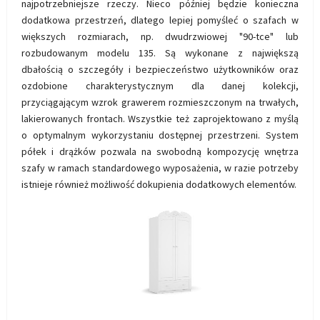
najpotrzebniejsze rzeczy. Nieco później będzie konieczna
dodatkowa przestrzeń, dlatego lepiej pomyśleć o szafach w
większych rozmiarach, np. dwudrzwiowej "90-tce" lub
rozbudowanym modelu 135. Są wykonane z największą
dbałością o szczegóły i bezpieczeństwo użytkowników oraz
Kontenerek
Półka i szafka wisząca
ozdobione charakterystycznym dla danej kolekcji,
przyciągającym wzrok grawerem rozmieszczonym na trwałych,
lakierowanych frontach. Wszystkie też zaprojektowano z myślą
o optymalnym wykorzystaniu dostępnej przestrzeni. System
półek i drążków pozwala na swobodną kompozycję wnętrza
szafy w ramach standardowego wyposażenia, w razie potrzeby
istnieje również możliwość dokupienia dodatkowych elementów.
Toaletka
Skrzynia i stolik