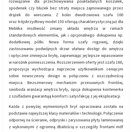
rozwiązanie dla przechowywania poukładanych koszulek,
spodenek czy bluzek bez straty miejsca zajmowanego przez
drążek do wieszania. Z kolei dwudrzwiowa szafa 100
oraz trójskrzydłowy model 150 oferują charakterystyczną już dla
Meblika możliwość zmiany układu wnętrza w ramach
standardowych elementów, jak i opcjonalnego dokupienia np.
dodatkowej półki. Nowa forma szafy rogowej, dzięki
zastosowaniu podwójnych drzwi ułatwia dostęp do wnętrza
i optycznie zmniejsza bryłę, zapewniając jej lepsze wpasowanie
w narożnik pomieszczenia. Rozszerzeniem oferty jest szafa 160,
propozycja wychodząca naprzeciw użytkownikom ceniącym
sobie nowoczesny design w połączeniu z oszczędnością
miejsca. Bezszmerowy mechanizm przesuwnych frontów,
swoboda aranżacji wnętrza bryły, opcja dokupienia kontenerka
z szufladami gwarantują komfort i satysfakcję z jej eksploatacji.
Każda z powyżej wymienionych brył opracowana została na
podstawie najwyższej klasy materiałów i technologii. Połączenie
odpornej na ścieranie, odpryski i zarysowania płyty laminowanej
z wykonanymi z ogromną dbałością o szczegóły frontami mdf