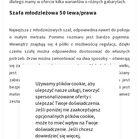
dlatego mamy w ofercie kilka wariantów o różnych gabarytach.
Szafa młodzieżowa 50 lewa/prawa
Najwęższa z młodzieżowych szaf, odpowiednia nawet do pokoju
o małym metrażu. Pomimo rozmiaru jest bardzo pojemna.
Wewnątrz znajdują się 4 półki z możliwością regulacji, dzięki
czemu szafę można odpowiednio dostosować do własnych
potrzeb. Drzwi można zamontować na dwa sposoby – otwierają
się zarówno na lewą jak i na prawą stronę. Mebel choć niewielki,
CLOSE
jest bardzo stabilny — pasek zamocowany do ściany
COOKIE
BAR
zabezpiecza przed przewracaniem, dzięki czemu szafa jest
Używamy plików cookie, aby
bezpieczna dla dzieci w każdym wieku. Większość mebli jest
ulepszyć nasze usługi, tworzyć
matowa, ale wśród kolekcji młodzieżowych oferujemy również
spersonalizowane oferty i
zestawy na wysoki połysk.
ulepszać Twoje doświadczenia.
Jeśli poniżej nie zaakceptujesz
opcjonalnych plików cookie,
może to mieć wpływ na Twoje
doświadczenie. Jeśli chcesz
dowiedzieć się więcej,