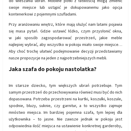
do wieszania ubrań. Mobilne półki z łatwością mogą zmienić
swoje miejsce lub ustąpić je dokupowanemu jako opcja
kontenerkowi z pojemnymi szufladami.
Przy aranżowaniu wnętrz, które mają służyć nam latami pojawia
się masa pytań. Gdzie ustawić łóżko, czym przysłonić okna,
w jaki sposób zagospodarować przestrzeń, jakie meble
najlepiej wybrać, aby wszystko w pokoju miało swoje miejsce…
Aby choć trochę ułatwić podejmowanie decyzji przedstawiamy
nasze propozycje na jeden z najpotrzebniejszych mebli.
Jaka szafa do pokoju nastolatka?
Im starsze dziecko, tym większych ubrań potrzebuje. Tym
samym przestrzeń do przechowywania również musi być do nich
dopasowana. Potrzeba przestrzeni na kurtki, koszulki, koszule,
spodnie, bluzy, suknie, czy garnitur, a to wszystko zajmuje
mnóstwo miejsca. Im bardziej pojemna szafa, tym lepiej dla
użytkownika – to jasne. Nie zawsze jednak w pokoju jest
odpowiednia ilość miejsca na ustawienie konkretnej garderoby,