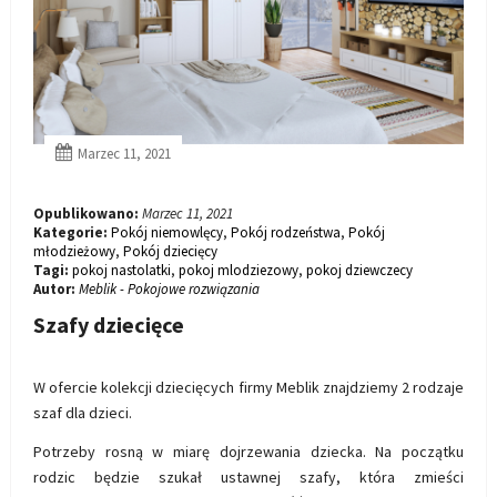
Panele ścienne
Biurko
Poduchy
Komoda
Wolnostojące
Stylowe
Marzec 11, 2021
Opublikowano:
Marzec 11, 2021
Kategorie:
Pokój niemowlęcy
,
Pokój rodzeństwa
,
Pokój
młodzieżowy
,
Pokój dziecięcy
Tagi:
pokoj nastolatki
,
pokoj mlodziezowy
,
pokoj dziewczecy
Autor:
Meblik - Pokojowe rozwiązania
Szafy dziecięce
Wszystkie dodatki
Regał
Szafka RTV
Skandynawskie
Dziecięce
W ofercie kolekcji dziecięcych firmy Meblik znajdziemy 2 rodzaje
szaf dla dzieci.
Potrzeby rosną w miarę dojrzewania dziecka. Na początku
rodzic będzie szukał ustawnej szafy, która zmieści