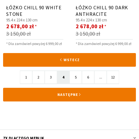
ŁÓŻKO CHILL 90 WHITE
ŁÓŻKO CHILL 90 DARK
STONE
ANTHRACITE
95.4 x
224 x
130 cm
95.4 x
224 x
130 cm
Cena
Cena
2 678,00 zł
2 678,00 zł
*
*
promocyjna
promocyjna
3 150,00 zł
3 150,00 zł
* Dla zamówień powyżej 6 999,00 zł
* Dla zamówień powyżej 6 999,00 zł
Strona
STRONA
WSTECZ
Strona
Strona
Strona
Aktualnie
Strona
Strona
Strona
1
2
3
4
5
6
...
12
czytasz
STRONA
NASTĘPNE
stronę
7X DLACZEGO MEBLIK