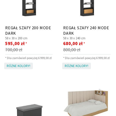
REGAŁ SZAFY 200 MODE
REGAŁ SZAFY 240 MODE
DARK
DARK
58 x
30 x
200 cm
58 x
30 x
240 cm
Cena
Cena
595,00 zł
680,00 zł
*
*
promocyjna
promocyjna
700,00 zł
800,00 zł
* Dla zamówień powyżej 6 999,00 zł
* Dla zamówień powyżej 6 999,00 zł
RÓŻNE KOLORY!
RÓŻNE KOLORY!