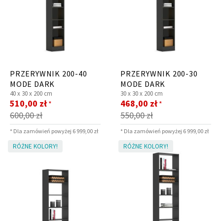
PRZERYWNIK 200-40
PRZERYWNIK 200-30
MODE DARK
MODE DARK
40 x
30 x
200 cm
30 x
30 x
200 cm
Cena
Cena
510,00 zł
468,00 zł
*
*
promocyjna
promocyjna
600,00 zł
550,00 zł
* Dla zamówień powyżej 6 999,00 zł
* Dla zamówień powyżej 6 999,00 zł
RÓŻNE KOLORY!
RÓŻNE KOLORY!