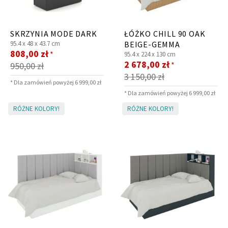
SKRZYNIA MODE DARK
ŁÓŻKO CHILL 90 OAK
95.4 x
48 x
43.7 cm
BEIGE-GEMMA
Cena
808,00 zł
*
95.4 x
224 x
130 cm
promocyjna
Cena
2 678,00 zł
*
950,00 zł
promocyjna
3 150,00 zł
* Dla zamówień powyżej 6 999,00 zł
* Dla zamówień powyżej 6 999,00 zł
RÓŻNE KOLORY!
RÓŻNE KOLORY!