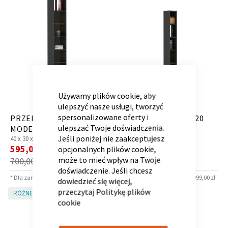
Kontenerek
Półka i szafka wisząca
CLOSE
COOKIE
BAR
Używamy plików cookie, aby
ulepszyć nasze usługi, tworzyć
spersonalizowane oferty i
PRZERYWNIK 240-40
PRZERYWNIK 200-20
ulepszać Twoje doświadczenia.
MODE DARK
MODE DARK
Jeśli poniżej nie zaakceptujesz
40 x
30 x
240 cm
20 x
30 x
200 cm
Cena
Cena
595,00 zł
383,00 zł
opcjonalnych plików cookie,
*
*
promocyjna
promocyjna
może to mieć wpływ na Twoje
700,00 zł
450,00 zł
doświadczenie. Jeśli chcesz
* Dla zamówień powyżej 6 999,00 zł
* Dla zamówień powyżej 6 999,00 zł
dowiedzieć się więcej,
Toaletka
Skrzynia i stolik
przeczytaj
Politykę plików
RÓŻNE KOLORY!
RÓŻNE KOLORY!
cookie