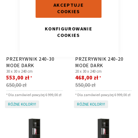
AKCEPTUJE
COOKIES
KONFIGUROWANIE
COOKIES
Krzesło i fotel
Wszystkie meble
PRZERYWNIK 240-30
PRZERYWNIK 240-20
MODE DARK
MODE DARK
30 x
30 x
240 cm
20 x
30 x
240 cm
Cena
Cena
553,00 zł
468,00 zł
*
*
promocyjna
promocyjna
650,00 zł
550,00 zł
* Dla zamówień powyżej 6 999,00 zł
* Dla zamówień powyżej 6 999,00 zł
RÓŻNE KOLORY!
RÓŻNE KOLORY!