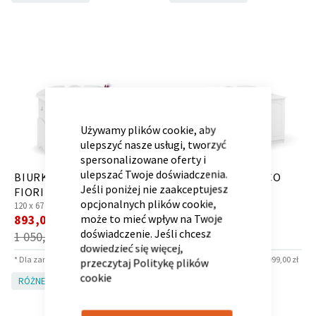
Panele ścienne
Biurko
Poduchy
Komoda
Wolnostojące
Stylowe
CLOSE
COOKIE
BAR
Używamy plików cookie, aby
ulepszyć nasze usługi, tworzyć
spersonalizowane oferty i
ulepszać Twoje doświadczenia.
BIURKO UP 120 BIANCO
BIURKO 145 BIANCO
Jeśli poniżej nie zaakceptujesz
FIORI
FIORI
opcjonalnych plików cookie,
120 x
67 x
57.4 cm
145 x
60 x
74 cm
Cena
Cena
może to mieć wpływ na Twoje
893,00 zł
1 360,00 zł
*
*
Wszystkie dodatki
Regał
Szafka RTV
promocyjna
promocyjna
doświadczenie. Jeśli chcesz
1 050,00 zł
1 600,00 zł
Skandynawskie
Dziecięce
dowiedzieć się więcej,
* Dla zamówień powyżej 6 999,00 zł
* Dla zamówień powyżej 6 999,00 zł
przeczytaj
Politykę plików
cookie
RÓŻNE KOLORY!
RÓŻNE KOLORY!