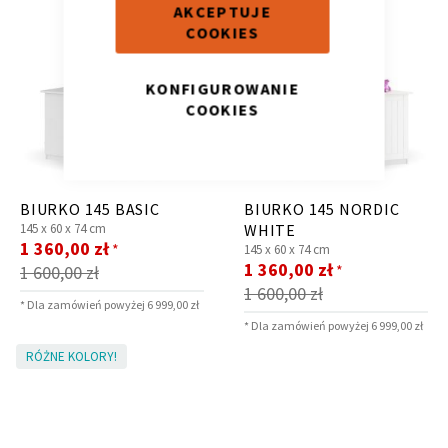
AKCEPTUJE
COOKIES
KONFIGUROWANIE
COOKIES
Kontenerek
Półka i szafka wisząca
BIURKO 145 BASIC
BIURKO 145 NORDIC
145 x
60 x
74 cm
WHITE
Cena
1 360,00 zł
*
145 x
60 x
74 cm
promocyjna
Cena
1 360,00 zł
*
1 600,00 zł
promocyjna
1 600,00 zł
* Dla zamówień powyżej 6 999,00 zł
* Dla zamówień powyżej 6 999,00 zł
Toaletka
Skrzynia i stolik
RÓŻNE KOLORY!