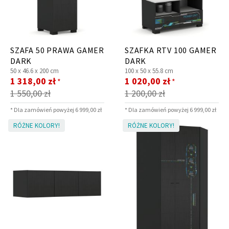
SZAFA 50 PRAWA GAMER
SZAFKA RTV 100 GAMER
DARK
DARK
50 x
46.6 x
200 cm
100 x
50 x
55.8 cm
Cena
Cena
1 318,00 zł
1 020,00 zł
*
*
promocyjna
promocyjna
1 550,00 zł
1 200,00 zł
* Dla zamówień powyżej 6 999,00 zł
* Dla zamówień powyżej 6 999,00 zł
RÓŻNE KOLORY!
RÓŻNE KOLORY!