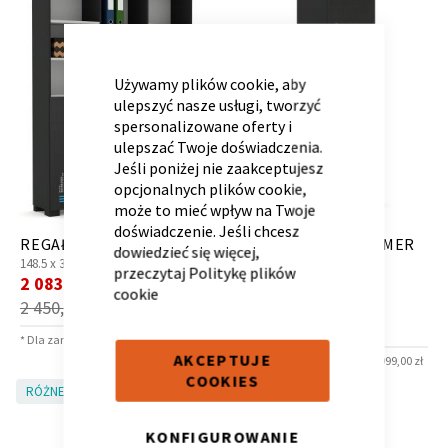
CLOSE
COOKIE
BAR
Używamy plików cookie, aby
ulepszyć nasze usługi, tworzyć
Kontenerek
Półka i szafka wisząca
spersonalizowane oferty i
ulepszać Twoje doświadczenia.
Jeśli poniżej nie zaakceptujesz
opcjonalnych plików cookie,
może to mieć wpływ na Twoje
doświadczenie. Jeśli chcesz
REGAŁ 150 GAMER DARK
SZAFA 50 LEWA GAMER
dowiedzieć się więcej,
148.5 x
36.6 x
200 cm
DARK
przeczytaj
Politykę plików
Cena
2 083,00 zł
*
50 x
46.6 x
200 cm
cookie
promocyjna
Cena
1 318,00 zł
*
2 450,00 zł
promocyjna
1 550,00 zł
* Dla zamówień powyżej 6 999,00 zł
Toaletka
Skrzynia i stolik
AKCEPTUJE
* Dla zamówień powyżej 6 999,00 zł
COOKIES
RÓŻNE KOLORY!
RÓŻNE KOLORY!
KONFIGUROWANIE