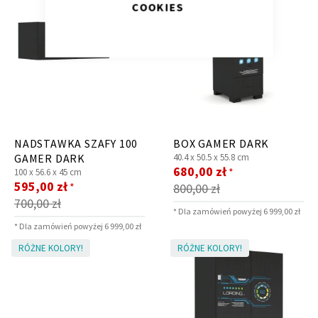
COOKIES
Krzesło i fotel
Wszystkie meble
NADSTAWKA SZAFY 100
BOX GAMER DARK
GAMER DARK
40.4 x
50.5 x
55.8 cm
Cena
680,00 zł
*
100 x
56.6 x
45 cm
Cena
promocyjna
595,00 zł
*
800,00 zł
promocyjna
700,00 zł
* Dla zamówień powyżej 6 999,00 zł
* Dla zamówień powyżej 6 999,00 zł
RÓŻNE KOLORY!
RÓŻNE KOLORY!