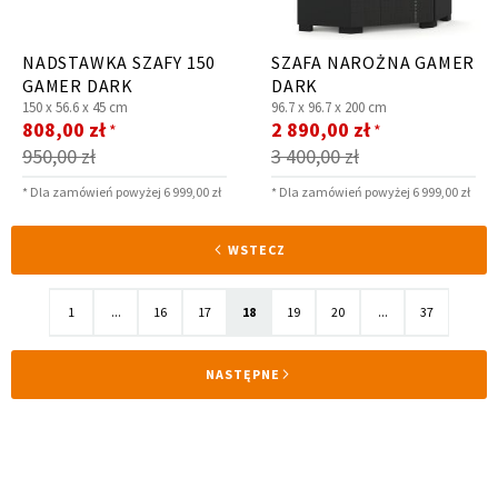
NADSTAWKA SZAFY 150
SZAFA NAROŻNA GAMER
GAMER DARK
DARK
150 x
56.6 x
45 cm
96.7 x
96.7 x
200 cm
Cena
Cena
808,00 zł
2 890,00 zł
*
*
promocyjna
promocyjna
950,00 zł
3 400,00 zł
* Dla zamówień powyżej 6 999,00 zł
* Dla zamówień powyżej 6 999,00 zł
Strona
STRONA
WSTECZ
Strona
Strona
Strona
Aktualnie
Strona
Strona
Strona
1
...
16
17
18
19
20
...
37
czytasz
STRONA
NASTĘPNE
stronę