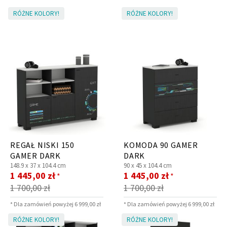
RÓŻNE KOLORY!
RÓŻNE KOLORY!
Panele ścienne
Biurko
Poduchy
Komoda
Wolnostojące
Stylowe
REGAŁ NISKI 150
KOMODA 90 GAMER
GAMER DARK
DARK
Wszystkie dodatki
Regał
Szafka RTV
148.9 x
37 x
104.4 cm
90 x
45 x
104.4 cm
Cena
Cena
1 445,00 zł
1 445,00 zł
Skandynawskie
Dziecięce
*
*
promocyjna
promocyjna
1 700,00 zł
1 700,00 zł
* Dla zamówień powyżej 6 999,00 zł
* Dla zamówień powyżej 6 999,00 zł
RÓŻNE KOLORY!
RÓŻNE KOLORY!