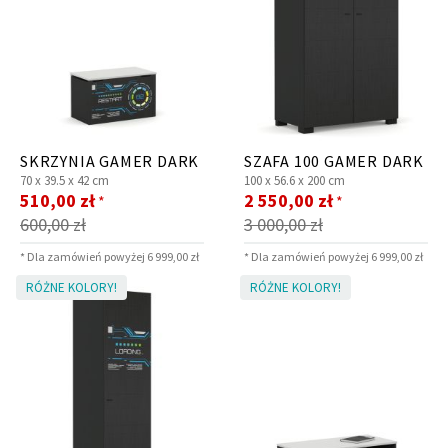
SKRZYNIA GAMER DARK
SZAFA 100 GAMER DARK
70 x
39.5 x
42 cm
100 x
56.6 x
200 cm
Cena
Cena
510,00 zł
2 550,00 zł
*
*
promocyjna
promocyjna
600,00 zł
3 000,00 zł
* Dla zamówień powyżej 6 999,00 zł
* Dla zamówień powyżej 6 999,00 zł
RÓŻNE KOLORY!
RÓŻNE KOLORY!