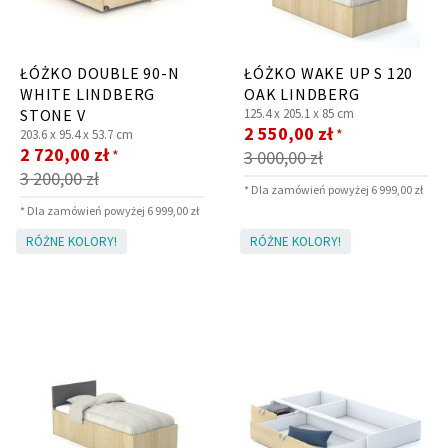
ŁÓŻKO DOUBLE 90-N
ŁÓŻKO WAKE UP S 120
WHITE LINDBERG
OAK LINDBERG
STONE V
125.4 x
205.1 x
85 cm
Cena
2 550,00 zł
*
203.6 x
95.4 x
53.7 cm
Cena
promocyjna
2 720,00 zł
*
3 000,00 zł
promocyjna
3 200,00 zł
* Dla zamówień powyżej 6 999,00 zł
* Dla zamówień powyżej 6 999,00 zł
RÓŻNE KOLORY!
RÓŻNE KOLORY!