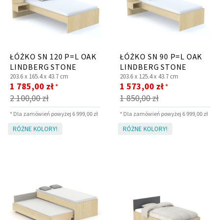
ŁÓŻKO SN 120 P=L OAK
ŁÓŻKO SN 90 P=L OAK
LINDBERG STONE
LINDBERG STONE
203.6 x
165.4 x
43.7 cm
203.6 x
125.4 x
43.7 cm
Cena
Cena
1 785,00 zł
1 573,00 zł
*
*
promocyjna
promocyjna
2 100,00 zł
1 850,00 zł
* Dla zamówień powyżej 6 999,00 zł
* Dla zamówień powyżej 6 999,00 zł
RÓŻNE KOLORY!
RÓŻNE KOLORY!