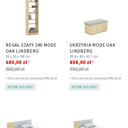
REGAŁ SZAFY 240 MODE
SKRZYNIA MODE OAK
OAK LINDBERG
LINDBERG
58 x
30 x
240 cm
95.4 x
48 x
43.7 cm
Cena
Cena
680,00 zł
808,00 zł
*
*
promocyjna
promocyjna
800,00 zł
950,00 zł
* Dla zamówień powyżej 6 999,00 zł
* Dla zamówień powyżej 6 999,00 zł
RÓŻNE KOLORY!
RÓŻNE KOLORY!