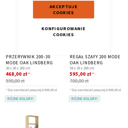
AKCEPTUJE
COOKIES
KONFIGUROWANIE
COOKIES
Krzesło i fotel
Wszystkie meble
PRZERYWNIK 200-30
REGAŁ SZAFY 200 MODE
MODE OAK LINDBERG
OAK LINDBERG
30 x
30 x
200 cm
58 x
30 x
200 cm
Cena
Cena
468,00 zł
595,00 zł
*
*
promocyjna
promocyjna
550,00 zł
700,00 zł
* Dla zamówień powyżej 6 999,00 zł
* Dla zamówień powyżej 6 999,00 zł
RÓŻNE KOLORY!
RÓŻNE KOLORY!