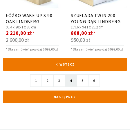
ŁÓŻKO WAKE UP S 90
SZUFLADA TWIN 200
OAK LINDBERG
YOUNG DĄB LINDBERG
95.4 x
205.1 x
85 cm
199.6 x
94.1 x
25.2 cm
Cena
Cena
2 210,00 zł
808,00 zł
*
*
promocyjna
promocyjna
2 600,00 zł
950,00 zł
* Dla zamówień powyżej 6 999,00 zł
* Dla zamówień powyżej 6 999,00 zł
Strona
STRONA
WSTECZ
Strona
Strona
Strona
Aktualnie
Strona
Strona
1
2
3
4
5
6
czytasz
STRONA
NASTĘPNE
stronę