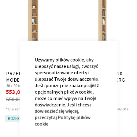
Kontenerek
Półka i szafka wisząca
CLOSE
COOKIE
BAR
Używamy plików cookie, aby
ulepszyć nasze usługi, tworzyć
spersonalizowane oferty i
PRZERYWNIK 240-30
PRZERYWNIK 240-20
ulepszać Twoje doświadczenia.
MODE OAK LINDBERG
MODE OAK LINDBERG
Jeśli poniżej nie zaakceptujesz
30 x
30 x
240 cm
20 x
30 x
240 cm
Cena
Cena
553,00 zł
468,00 zł
opcjonalnych plików cookie,
*
*
promocyjna
promocyjna
może to mieć wpływ na Twoje
650,00 zł
550,00 zł
doświadczenie. Jeśli chcesz
Toaletka
Skrzynia i stolik
* Dla zamówień powyżej 6 999,00 zł
* Dla zamówień powyżej 6 999,00 zł
dowiedzieć się więcej,
przeczytaj
Politykę plików
RÓŻNE KOLORY!
RÓŻNE KOLORY!
cookie